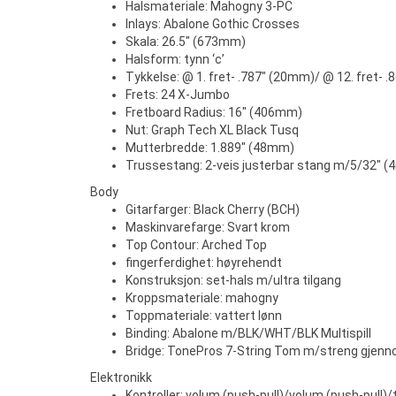
Halsmateriale: Mahogny 3-PC
Inlays: Abalone Gothic Crosses
Skala: 26.5" (673mm)
Halsform: tynn ‘c’
Tykkelse: @ 1. fret- .787" (20mm)/ @ 12. fret- 
Frets: 24 X-Jumbo
Fretboard Radius: 16" (406mm)
Nut: Graph Tech XL Black Tusq
Mutterbredde: 1.889" (48mm)
Trussestang: 2-veis justerbar stang m/5/32" (
Body
Gitarfarger: Black Cherry (BCH)
Maskinvarefarge: Svart krom
Top Contour: Arched Top
fingerferdighet: høyrehendt
Konstruksjon: set-hals m/ultra tilgang
Kroppsmateriale: mahogny
Toppmateriale: vattert lønn
Binding: Abalone m/BLK/WHT/BLK Multispill
Bridge: TonePros 7-String Tom m/streng gjenn
Elektronikk
Kontroller: volum (push-pull)/volum (push-pull)/