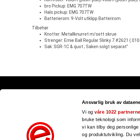
bro Pickup: EMG 707TW
Hals pickup: EMG 707TW
Batterierom: 9-Volt utklipp Batterirom
Tilbehør
Knotter: Metallknurret m/sett skrue
Strenger: Ernie Ball Regular Slinky 7 #2621 (.010
Sak: SGR-1C & quot ; Saken solgt separat"
Snarveier
Ansvarlig bruk av dataen
Kundesenter
Gavekort
Vi og
våre 1022 partnern
Våre merker
bruke teknologi som informa
Bli forhandler
vi kan tilby deg personlig
Ofte stilte spørsmål
og produktutvikling. Du ve