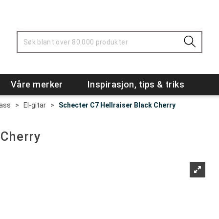
Våre merker
Inspirasjon, tips & triks
Bass
>
El-gitar
>
Schecter C7 Hellraiser Black Cherry
 Cherry