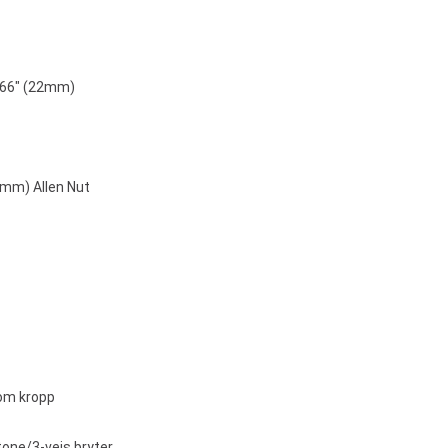
.866" (22mm)
4mm) Allen Nut
om kropp
tone/3-veis bryter