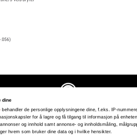
-.056)
e dine
Evenstadmusikk.no
e
behandler de personlige opplysningene dine, f.eks. IP-nummeret
Industriveien 4
sjonskapsler for å lagre og få tilgang til informasjon på enheten
4879 Grimstad
e annonser og innhold samt annonse- og innholdsmåling, målgrupp
Organisasjonsnummer: 991434461
lger hvem som bruker dine data og i hvilke hensikter.