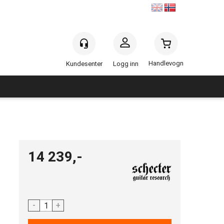
Handlevogn
Logg inn
14 239,-
-
+