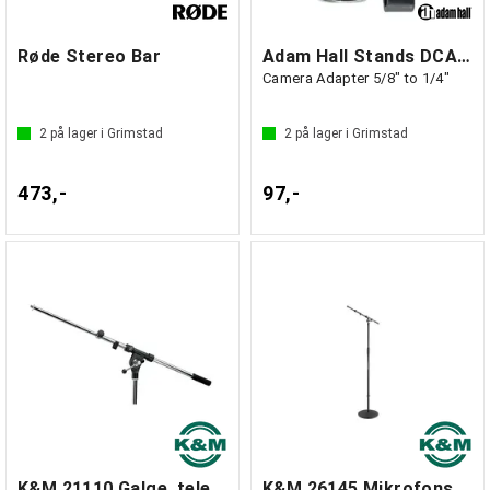
Røde Stereo Bar
Adam Hall Stands DCAM 1
Camera Adapter 5/8" to 1/4"
2
på lager i Grimstad
2
på lager i Grimstad
473,-
97,-
K&M 21110 Galge, teleskopisk
K&M 26145 Mikrofonstativ med galge