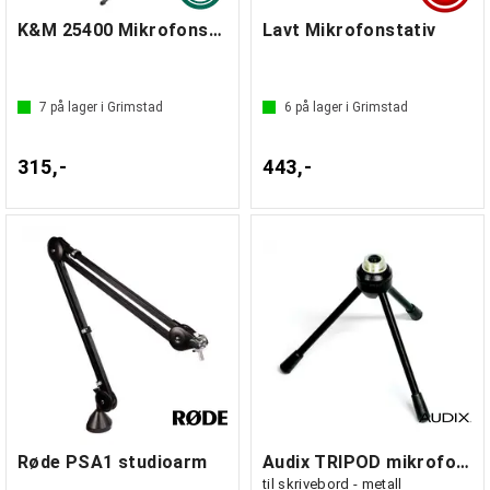
K&M 25400 Mikrofonstativ med galge, Sort
Lavt Mikrofonstativ
7
på lager i Grimstad
6
på lager i Grimstad
315,-
443,-
Røde PSA1 studioarm
Audix TRIPOD mikrofonstativ
til skrivebord - metall