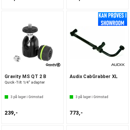
Gravity MS QT 2 B
Audix CabGrabber XL
Quick-Tilt 1/4" adapter
3
på lager i Grimstad
3
på lager i Grimstad
239,-
773,-