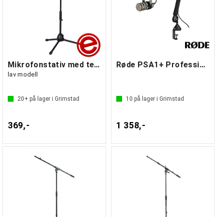
Mikrofonstativ med teleskopgalge
Røde PSA1+ Professional Studio Arm
lav modell
20+
på lager i Grimstad
10
på lager i Grimstad
369,-
1 358,-