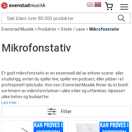
Evenstad Musikk
>
Produkter
>
Stativ / case
>
Mikrofonstativ
Mikrofonstativ
Et godt mikrofonstativ er en essensiell del av enhver scene- eller
studiorigg, enten du spiller live, spiller inn podcast, eller jobber i et
profesjonelt lydstudio. Hos oss i Evenstad Musikk finner du et bredt
sortiment av mikrofonstativer i ulike stiler og utførelser, tilpasset
ulike behov og budsjetter
Les mer...
Filter
Stativ til mikrofon i alle varianter
Vi tilbyr alt fra robuste stativ til mikrofon for scene og turnébruk, til