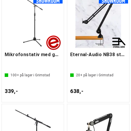
fleksible og plassbesparende bordstativer for hjemmeopptak. Enten
du trenger et stativ med teleskoparm, fast arm, lavt gulvstativ eller
stativ med hjul for mobilitet, finner du alternativene hos oss.
Kvalitet og stabilitet fra kjente
merker
Stabilitet og fleksibilitet er viktig når du velger mikrofonstativ. I vårt
utvalg finner du produkter fra anerkjente merker som K&M, Hercules,
Mikrofonstativ med galge
Eternal-Audio NB38 studioarm
Gravity Stands, Shure, Gator Frameworks og Frem, kjent for solid
byggekvalitet og god ergonomi. Mange av stativene har justerbar
høyde og tilt, noe som gjør det enkelt å finne rett posisjon for vokal,
100+
på lager i Grimstad
20+
på lager i Grimstad
instrumenter eller taler.
Uansett om du trenger mikrofonstativ til øvingsrommet, kirken,
konsertscenen eller hjemmestudioet, hjelper vi deg å finne rett
339,-
638,-
modell. Se vårt sortiment i nettbutikken og finn et mikrofonstativ
som gir deg stabilitet og presisjon i alle situasjoner.