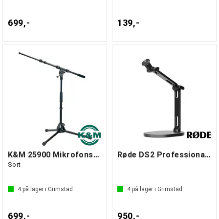
699,-
139,-
K&M 25900 Mikrofonstativ, lite m/galge
Røde DS2 Professional Desk Stand
Sort
4
på lager i Grimstad
4
på lager i Grimstad
699,-
950,-