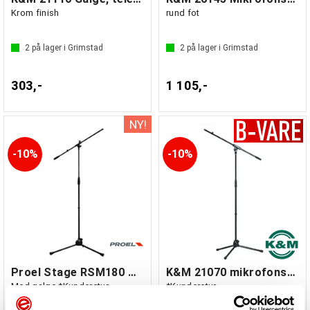
Krom finish
rund fot
2
på lager i Grimstad
2
på lager i Grimstad
303,-
1 105,-
10%
10%
Proel Stage RSM180 Mikrofonstativ *
K&M 21070 mikrofonstativ, sort finish*
Med galge *Kunderetur
*Kunderetur