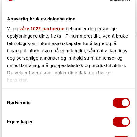
1
på lager i Grimstad
1
på lager i Grimstad
274,-
546,-
Ansvarlig bruk av dataene dine
247,-
491,-
Vi og
våre 1022 partnerne
behandler de personlige
opplysningene dine, f.eks. IP-nummeret ditt, ved å bruke
teknologi som informasjonskapsler for å lagre og få
tilgang til informasjon på enheten din, sånn at vi kan tilby
deg personlige annonser og innhold samt annonse- og
innholdsmåling, målgruppestatistikk og produktutvikling.
Du velger hvem som bruker dine data og i hvilke
hensikter.
Hvis du gir oss lov, vil vi også gjerne:
Samtykkevalg
Nødvendig
Innhente informasjon om den geografiske
Elgato Wave Mic Arm Pro LP
Lewitt LCT 40 M2 stereobar
beliggenheten din, som kan være nøyaktig innenfor
Kompatibel med 3/8" og 5"8 gjenger
flere meter
Egenskaper
Identifisere enheten din ved å aktivt skanne den
1
på lager i Grimstad
1
på lager i Grimstad
for bestemte karakteristikker (fingeravtrykk)