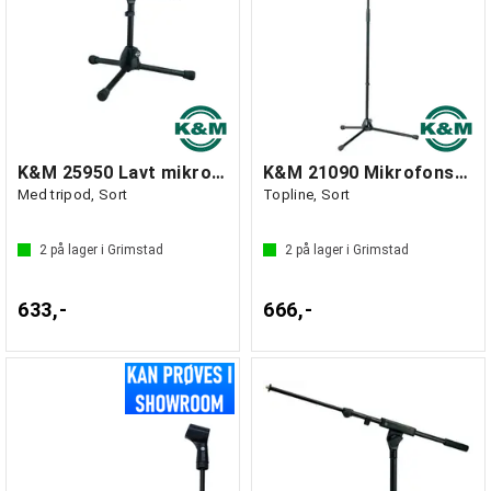
K&M 25950 Lavt mikrofonstativ »Rien«
K&M 21090 Mikrofonstativ m/teleskopgalge
Med tripod, Sort
Topline, Sort
2
på lager i Grimstad
2
på lager i Grimstad
633,-
666,-