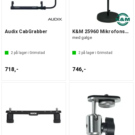
Audix CabGrabber
K&M 25960 Mikrofonstativ stor rund base
med galge
2
på lager i Grimstad
2
på lager i Grimstad
718,-
746,-