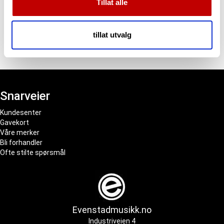
Tillat alle
vårt, med partnerne våre innen sosiale medier,
annonsering og analysearbeid, som kan kombinere den
med annen informasjon du har gjort tilgjengelig for dem,
tillat utvalg
eller som de har samlet inn gjennom din bruk av
Teleslynge/IR
Tilbehør
tjenestene deres.
Snarveier
Kundesenter
Gavekort
Våre merker
Bli forhandler
Ofte stilte spørsmål
Evenstadmusikk.no
Industriveien 4