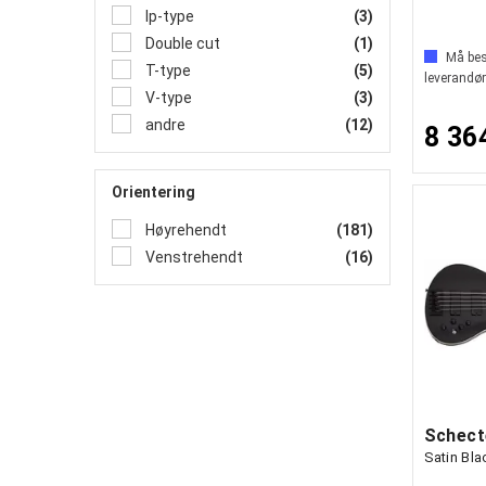
lp-type
(3)
Double cut
(1)
Må best
T-type
(5)
leverandør
V-type
(3)
andre
(12)
8 36
Orientering
Høyrehendt
(181)
Venstrehendt
(16)
Schect
Satin Bla