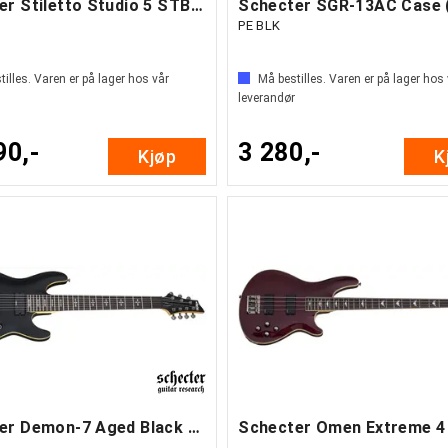
Schecter Stiletto Studio 5 STBLK
PE BLK
illes. Varen er på lager hos vår
Må bestilles. Varen er på lager hos
leverandør
90,-
3 280,-
Kjøp
K
Schecter Demon-7 Aged Black Satin