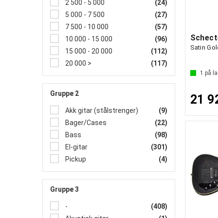
2 500 - 5 000
(24)
5 000 - 7 500
(27)
7 500 - 10 000
(57)
10 000 - 15 000
(96)
Satin Gol
15 000 - 20 000
(112)
20 000 >
(117)
1
på la
Gruppe 2
21 9
Akk gitar (stålstrenger)
(9)
Bager/Cases
(22)
Bass
(98)
El-gitar
(301)
Pickup
(4)
Gruppe 3
-
(408)