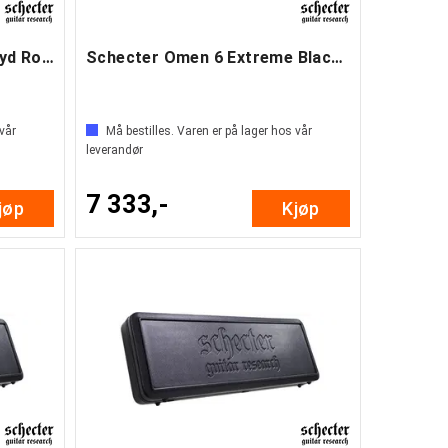
Schecter C1 Hellraiser Floyd Rose Black
Schecter Omen 6 Extreme Black Cherry
 vår
Må bestilles. Varen er på lager hos vår
leverandør
7 333,-
jøp
Kjøp