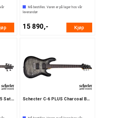
 vår
Må bestilles. Varen er på lager hos vår
leverandør
15 890,-
jøp
Kjøp
Schecter Stiletto Stealth-5 Satin Black
Schecter C-6 PLUS Charcoal Burst