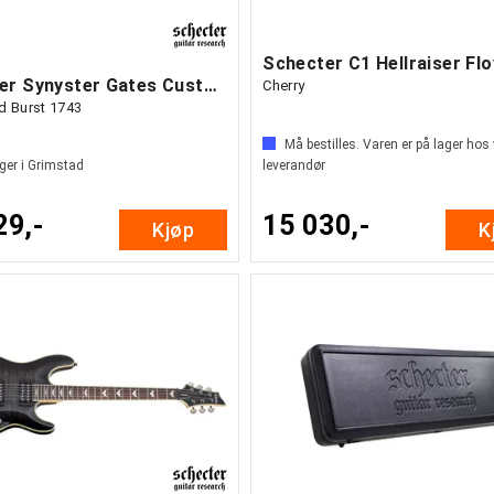
Schecter Synyster Gates Custom S
Cherry
d Burst 1743
Må bestilles. Varen er på lager hos
ger i Grimstad
leverandør
29,-
15 030,-
Kjøp
K