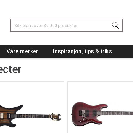
Våre merker
Inspirasjon, tips & triks
ecter