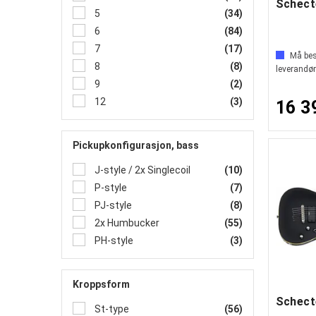
5
(34)
6
(84)
7
(17)
Må best
8
(8)
leverandør
9
(2)
12
(3)
16 3
Pickupkonfigurasjon, bass
J-style / 2x Singlecoil
(10)
P-style
(7)
PJ-style
(8)
2x Humbucker
(55)
PH-style
(3)
Kroppsform
St-type
(56)