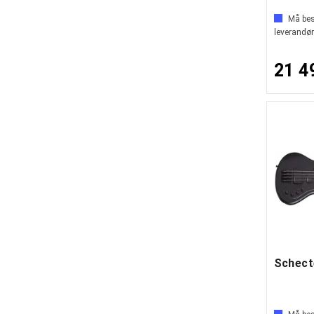
Må best
leverandør
21 4