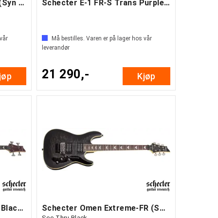
Schecter SGR-13AC Case (Syn Acoustics)
Schecter E-1 FR-S Trans Purple Burst
 vår
Må bestilles. Varen er på lager hos vår
leverandør
21 290,-
jøp
Kjøp
Schecter Omen Extreme 4 Black Cherry
Schecter Omen Extreme-FR (STBLK)
See-Thru Black