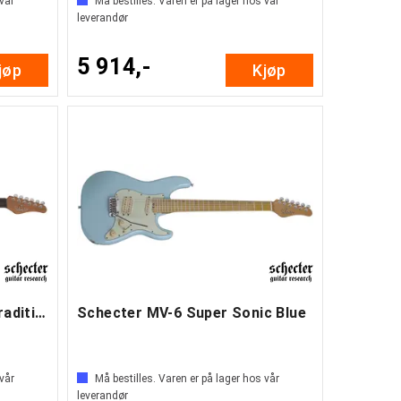
 vår
Må bestilles. Varen er på lager hos vår
leverandør
5 914,-
jøp
Kjøp
Schecter Nick Johnston Traditional H/S/S
Schecter MV-6 Super Sonic Blue
 vår
Må bestilles. Varen er på lager hos vår
leverandør