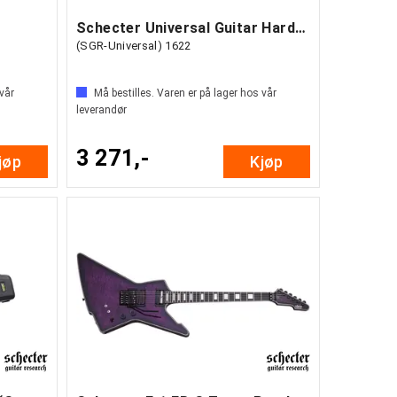
Schecter Universal Guitar Hardcase
(SGR-Universal) 1622
 vår
Må bestilles. Varen er på lager hos vår
leverandør
3 271,-
jøp
Kjøp