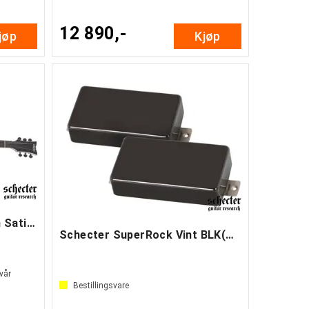
12 890,-
jøp
Kjøp
Schecter SOLO-II Evil Twin Satin Black
Schecter SuperRock Vint BLK(TRAD)SET
 vår
Bestillingsvare