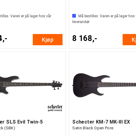
illes. Varen er på lager hos vår
Må bestilles. Varen er på lager hos
leverandør
4,-
8 168,-
Kjøp
K
er SLS Evil Twin-5
Schecter KM-7 MK-III EX
ck (SBK)
Satin Black Open Pore