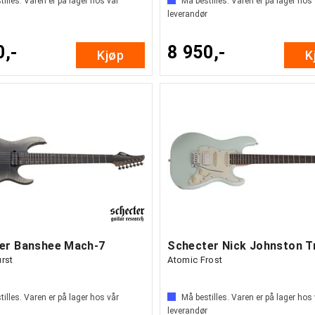
illes. Varen er på lager hos vår
Må bestilles. Varen er på lager hos
leverandør
0,-
8 950,-
Kjøp
K
er Banshee Mach-7
urst
Atomic Frost
illes. Varen er på lager hos vår
Må bestilles. Varen er på lager hos
leverandør