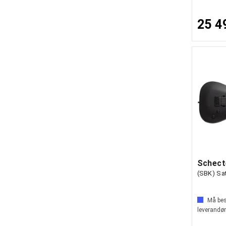
25 4
Schect
(SBK) Sat
Må best
leverandør