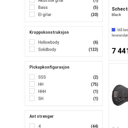
Akustisk gitar
(1)
Bass
(5)
El-gitar
(20)
Black
Må best
Kroppskonstruksjon
leverandør
Hollowbody
(6)
7 44
Solidbody
(123)
Pickupkonfigurasjon
SSS
(2)
HH
(75)
HHH
(1)
SH
(1)
Ant strenger
4
(44)