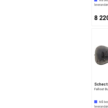
Må best
leverandør
8 22
Schect
Fallout B
Må best
leverandør