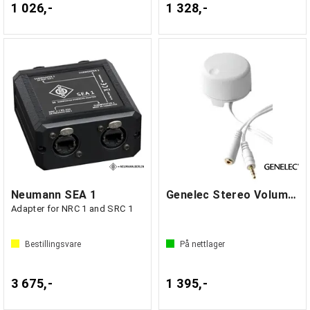
1 026,-
1 328,-
Neumann SEA 1
Genelec Stereo Volume Control, hvit
Adapter for NRC 1 and SRC 1
Bestillingsvare
På nettlager
3 675,-
1 395,-