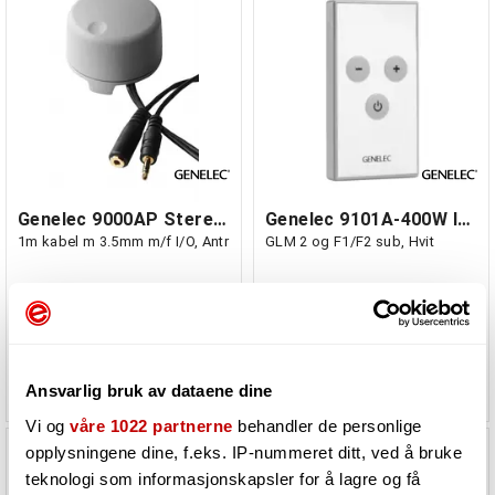
Genelec 9000AP Stereo Volum Kontrol,
Genelec 9101A-400W IR Volum Control for
1m kabel m 3.5mm m/f I/O, Antr
GLM 2 og F1/F2 sub, Hvit
Må bestilles. Varen er på lager
Må bestilles. Varen er på lager
hos vår leverandør
hos vår leverandør
1 395,-
730,-
Ansvarlig bruk av dataene dine
Vi og
våre 1022 partnerne
behandler de personlige
opplysningene dine, f.eks. IP-nummeret ditt, ved å bruke
teknologi som informasjonskapsler for å lagre og få