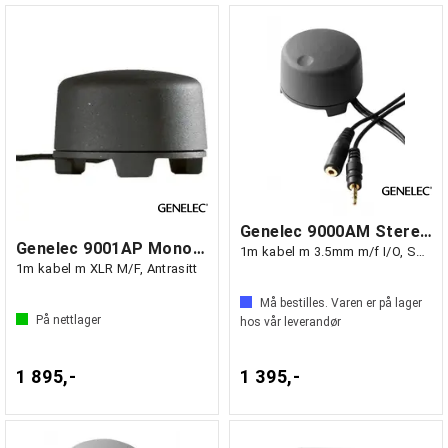
Genelec 9000AM Stereo Volum Kontrol,
Genelec 9001AP Mono Volum Kontrol
1m kabel m 3.5mm m/f I/O, Sort
1m kabel m XLR M/F, Antrasitt
Må bestilles. Varen er på lager
På nettlager
hos vår leverandør
1 895,-
1 395,-