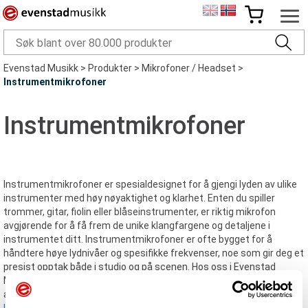
Evenstad Musikk
>
Produkter
>
Mikrofoner / Headset
>
Instrumentmikrofoner
Instrumentmikrofoner
Instrumentmikrofoner er spesialdesignet for å gjengi lyden av ulike
instrumenter med høy nøyaktighet og klarhet. Enten du spiller
trommer, gitar, fiolin eller blåseinstrumenter, er riktig mikrofon
avgjørende for å få frem de unike klangfargene og detaljene i
instrumentet ditt. Instrumentmikrofoner er ofte bygget for å
håndtere høye lydnivåer og spesifikke frekvenser, noe som gir deg et
presist opptak både i studio og på scenen. Hos oss i Evenstad
Musikk finner du et stort utvalg av instrumentmikrofoner fra
anerkjente produsenter som
Shure
,
Neumann
og
Audix
.