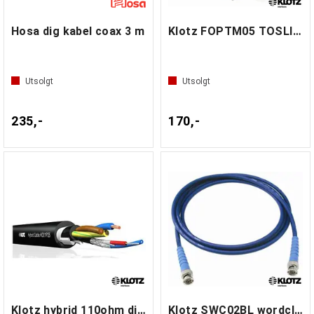
Hosa dig kabel coax 3 m
Klotz FOPTM05 TOSLINK optical minjack 5m
Utsolgt
Utsolgt
235,-
170,-
Klotz hybrid 110ohm dig+power med
Klotz SWC02BL wordclock kabel 2 m