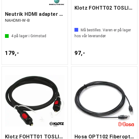
Klotz FOHTT02 TOSLINK dig 2 m
Neutrik HDMI adapter sort
NAHDMI-W-B
Må bestilles. Varen er på lager
4
på lager i Grimstad
hos vår leverandør
179,-
97,-
Klotz FOHTT01 TOSLINK dig 1 m
Hosa OPT102 Fiberoptisk kabel. 0,6m.