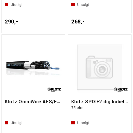
Utsolgt
Utsolgt
290,-
268,-
Klotz OmniWire AES/EBU 4 par
Klotz SPDIF2 dig kabel coax 2 m
75 ohm
Utsolgt
Utsolgt