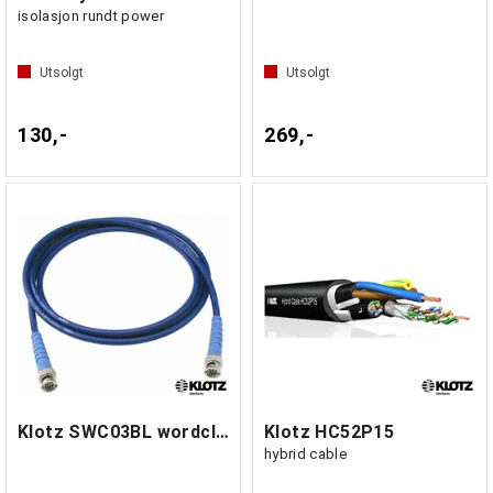
isolasjon rundt power
Utsolgt
Utsolgt
130,-
269,-
Klotz SWC03BL wordclock kabel 3 m
Klotz HC52P15
hybrid cable