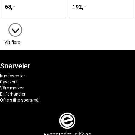
68,-
192,-
Vis flere
Snarveier
Kundesenter
Gavekort
Våre merker
Bli forhandler
Ofte stilte spørsmål
Evenstadmusikk.no