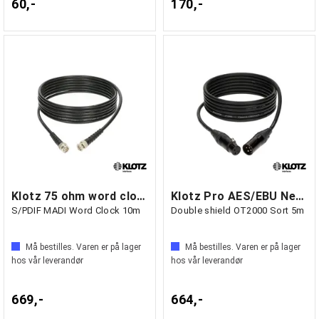
60,-
170,-
Klotz 75 ohm word clock
Klotz Pro AES/EBU Neutrik XLR
S/PDIF MADI Word Clock 10m
Double shield OT2000 Sort 5m
Må bestilles. Varen er på lager
Må bestilles. Varen er på lager
hos vår leverandør
hos vår leverandør
669,-
664,-