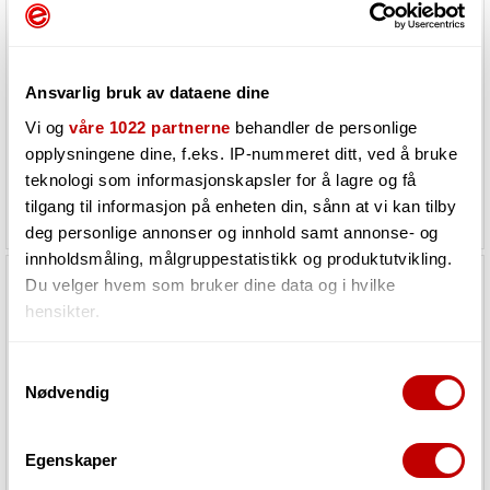
Warm Audio DB25-DB25 6m
Warm Audio DB25-DB25 1,8m
Ansvarlig bruk av dataene dine
Vi og
våre 1022 partnerne
behandler de personlige
Må bestilles. Varen er på lager
Må bestilles. Varen er på lager
hos vår leverandør
hos vår leverandør
opplysningene dine, f.eks. IP-nummeret ditt, ved å bruke
teknologi som informasjonskapsler for å lagre og få
1 970,-
1 420,-
tilgang til informasjon på enheten din, sånn at vi kan tilby
deg personlige annonser og innhold samt annonse- og
innholdsmåling, målgruppestatistikk og produktutvikling.
Du velger hvem som bruker dine data og i hvilke
hensikter.
Hvis du gir oss lov, vil vi også gjerne:
Samtykkevalg
Nødvendig
Innhente informasjon om den geografiske
beliggenheten din, som kan være nøyaktig innenfor
flere meter
Egenskaper
Identifisere enheten din ved å aktivt skanne den