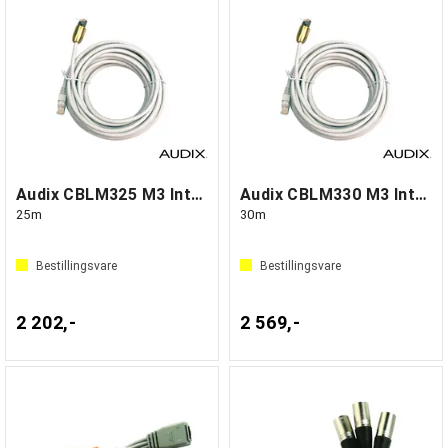
Audix CBLM325 M3 Interface cable, CAT 7
Audix CBLM330 M3 Interface cable, CAT 7
25m
30m
Bestillingsvare
Bestillingsvare
2 202,-
2 569,-