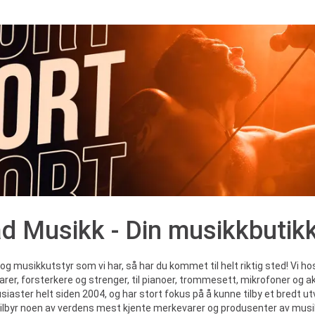
d Musikk - Din musikkbutikk
usikkutstyr som vi har, så har du kommet til helt riktig sted! Vi hos 
tarer, forsterkere og strenger, til pianoer, trommesett, mikrofoner og ak
tusiaster helt siden 2004, og har stort fokus på å kunne tilby et bredt ut
 tilbyr noen av verdens mest kjente merkevarer og produsenter av musikk