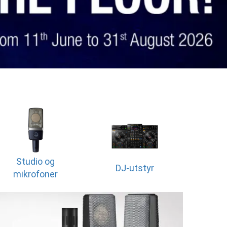
Studio og
DJ-utstyr
mikrofoner