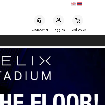
Handlevogn
Logg inn