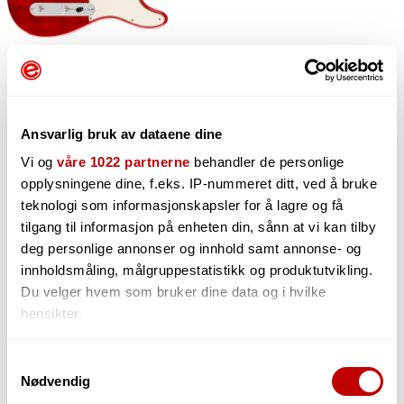
Ansvarlig bruk av dataene dine
Vi og
våre 1022 partnerne
behandler de personlige
opplysningene dine, f.eks. IP-nummeret ditt, ved å bruke
teknologi som informasjonskapsler for å lagre og få
10 890,-
tilgang til informasjon på enheten din, sånn at vi kan tilby
deg personlige annonser og innhold samt annonse- og
innholdsmåling, målgruppestatistikk og produktutvikling.
Du velger hvem som bruker dine data og i hvilke
-
+
hensikter.
Hvis du gir oss lov, vil vi også gjerne:
Samtykkevalg
Nødvendig
Innhente informasjon om den geografiske
beliggenheten din, som kan være nøyaktig innenfor