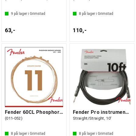
9
på lager i Grimstad
8
på lager i Grimstad
63,-
110,-
Fender 60CL Phosphor Bronze, Ball End
Fender Pro instrumentkabel 3m svart
(011-052)
Straight/Straight, 10'
8
på lager i Grimstad
8
på lager i Grimstad