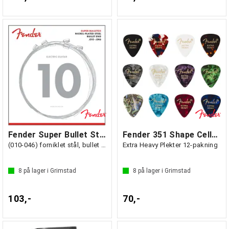
Fender Super Bullet Strenger, 3250R
Fender 351 Shape Celluloid Medley
(010-046) forniklet stål, bullet end
Extra Heavy Plekter 12-pakning
8
på lager i Grimstad
8
på lager i Grimstad
103,-
70,-