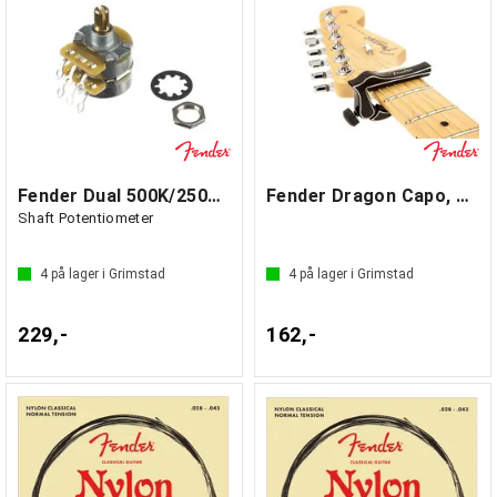
Fender Dual 500K/250K Split
Fender Dragon Capo, Black
Shaft Potentiometer
4
på lager i Grimstad
4
på lager i Grimstad
229,-
162,-