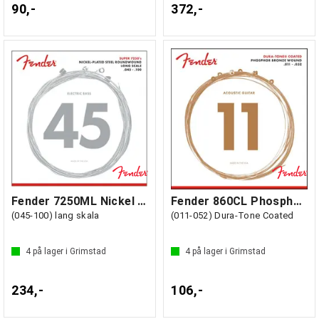
90,-
372,-
Fender 7250ML Nickel Plated Steel
Fender 860CL Phosphor Bronze
(045-100) lang skala
(011-052) Dura-Tone Coated
4
på lager i Grimstad
4
på lager i Grimstad
234,-
106,-