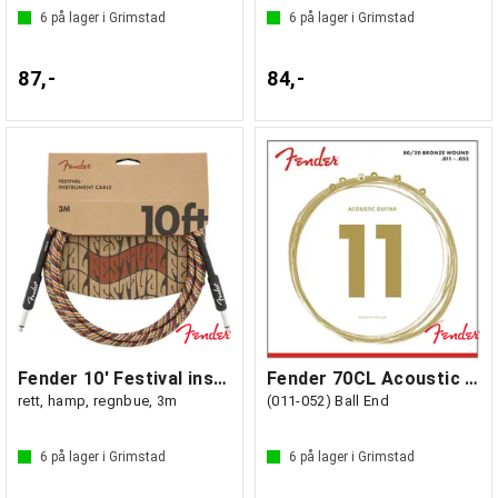
6
på lager i Grimstad
6
på lager i Grimstad
87,-
84,-
Fender 10' Festival instrumentkabel
Fender 70CL Acoustic 80/20 Bronze
rett, hamp, regnbue, 3m
(011-052) Ball End
6
på lager i Grimstad
6
på lager i Grimstad