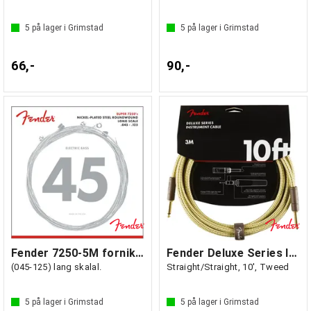
5
på lager i Grimstad
5
på lager i Grimstad
66,-
90,-
Fender 7250-5M forniklet stål 5-str
Fender Deluxe Series Instrument Cable
(045-125) lang skalal.
Straight/Straight, 10', Tweed
5
på lager i Grimstad
5
på lager i Grimstad