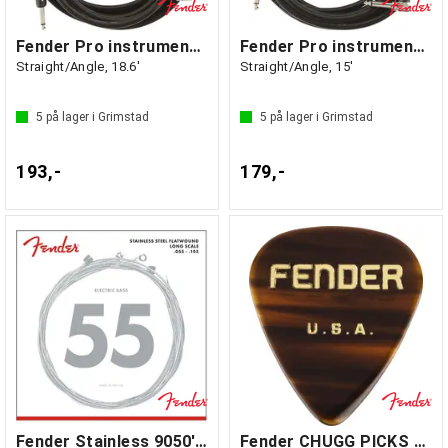
Fender Pro instrumentkabel 5.5m svart
Fender Pro instrumentkabel 4.5m svart
Straight/Angle, 18.6'
Straight/Angle, 15'
5
på lager i Grimstad
5
på lager i Grimstad
193,-
179,-
Fender Stainless 9050's Bass Strings
Fender CHUGG PICKS Tortoise Shell