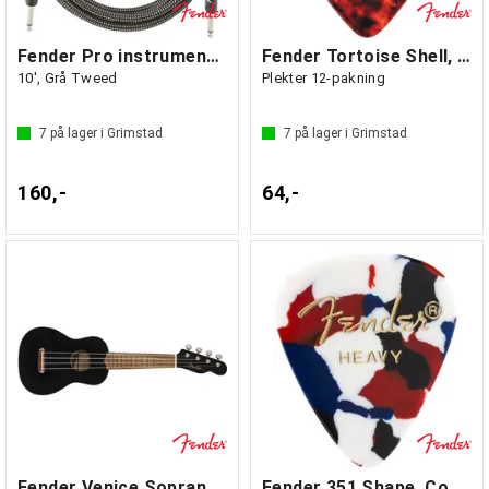
Fender Pro instrumentkabel 3m GT
Fender Tortoise Shell, 351 Shape Medium
10', Grå Tweed
Plekter 12-pakning
7
på lager i Grimstad
7
på lager i Grimstad
160,-
64,-
Fender Venice Soprano Ukulele
Fender 351 Shape, Confetti, Heavy