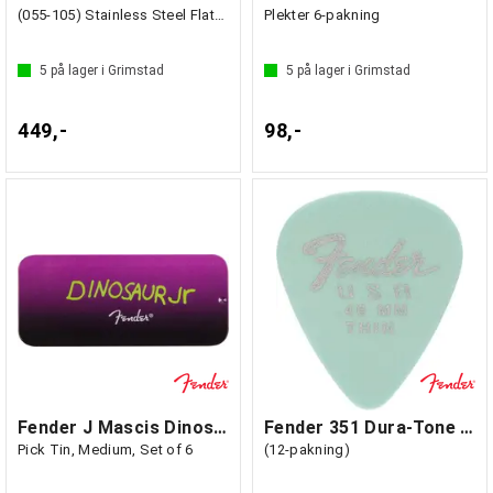
(055-105) Stainless Steel Flatwound
Plekter 6-pakning
5
på lager i Grimstad
5
på lager i Grimstad
449,-
98,-
Fender J Mascis Dinosaur Jr
Fender 351 Dura-Tone .46 Daphne Blue
Pick Tin, Medium, Set of 6
(12-pakning)