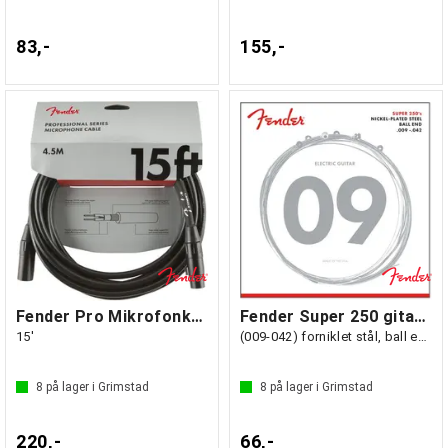
83,-
155,-
Fender Pro Mikrofonkabel 4.5m svart
Fender Super 250 gitarstrenger
15'
(009-042) forniklet stål, ball end
8
på lager i Grimstad
8
på lager i Grimstad
220,-
66,-