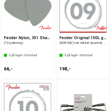
Fender Nylon, 351 Shape, .73
Fender Original 150L gitarstrenger 3-pk
(12-pakning)
(009-042) ren nikkel spunnet, kule-ende
5
på lager i Grimstad
5
på lager i Grimstad
66,-
198,-