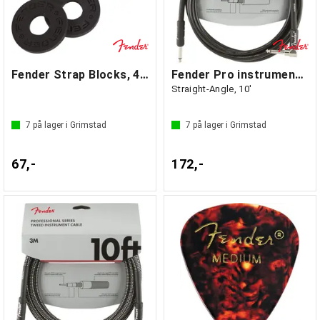
Fender Strap Blocks, 4 pk (2 Pair)
Fender Pro instrumentkabel 3m svart
Straight-Angle, 10'
7
på lager i Grimstad
7
på lager i Grimstad
67,-
172,-