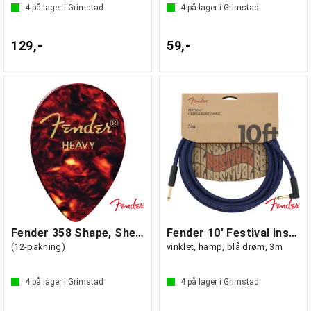
4
på lager i Grimstad
4
på lager i Grimstad
129,-
59,-
Fender 358 Shape, Shell, Heavy
Fender 10' Festival instrumentkabel
(12-pakning)
vinklet, hamp, blå drøm, 3m
4
på lager i Grimstad
4
på lager i Grimstad