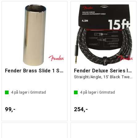
Fender Brass Slide 1 Standard Medium
Fender Deluxe Series Instrument Cable
Straight/Angle, 15' Black Tweed
4
på lager i Grimstad
4
på lager i Grimstad
99,-
254,-