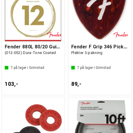
Fender 880L 80/20 Guitarstrings
Fender F Grip 346 Picks, Shell
(012-052) Dura-Tone Coated
Plekter 3-pakning
7
på lager i Grimstad
7
på lager i Grimstad
103,-
89,-