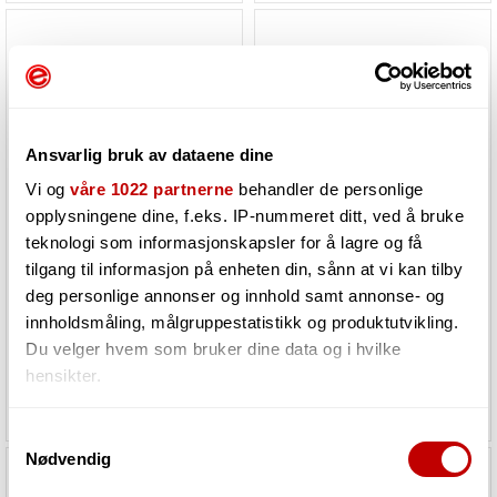
Ansvarlig bruk av dataene dine
Vi og
våre 1022 partnerne
behandler de personlige
opplysningene dine, f.eks. IP-nummeret ditt, ved å bruke
teknologi som informasjonskapsler for å lagre og få
Fender Deluxe Series Instrument Cables
Fender Elite Strap Locks, Chrome
tilgang til informasjon på enheten din, sånn at vi kan tilby
(2-Pack), Angle/Angle, 6", Tweed
deg personlige annonser og innhold samt annonse- og
innholdsmåling, målgruppestatistikk og produktutvikling.
6
på lager i Grimstad
6
på lager i Grimstad
Du velger hvem som bruker dine data og i hvilke
hensikter.
178,-
266,-
Hvis du gir oss lov, vil vi også gjerne:
Samtykkevalg
Nødvendig
Innhente informasjon om den geografiske
beliggenheten din, som kan være nøyaktig innenfor