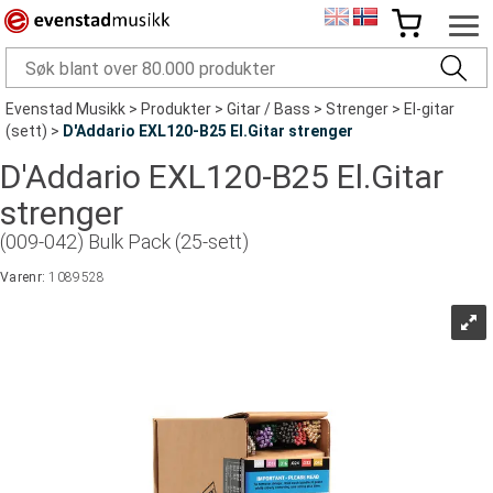
Evenstad Musikk
>
Produkter
>
Gitar / Bass
>
Strenger
>
El-gitar
(sett)
>
D'Addario EXL120-B25 El.Gitar strenger
D'Addario EXL120-B25 El.Gitar
strenger
(009-042) Bulk Pack (25-sett)
Varenr:
1089528