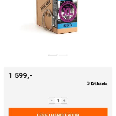
1 599,-
-
+