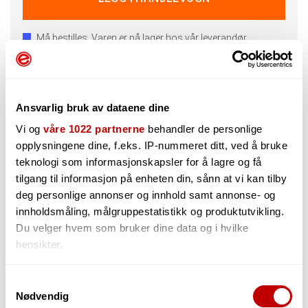
Må bestilles. Varen er på lager hos vår leverandør
Kan sendes fra vårt lager
18.08.2026
Send meg mail når varen er på lager
Ansvarlig bruk av dataene dine
Vi og
våre 1022 partnerne
behandler de personlige
opplysningene dine, f.eks. IP-nummeret ditt, ved å bruke
teknologi som informasjonskapsler for å lagre og få
tilgang til informasjon på enheten din, sånn at vi kan tilby
Beskrivelse
Teknisk info
Spørsmål og Svar
deg personlige annonser og innhold samt annonse- og
innholdsmåling, målgruppestatistikk og produktutvikling.
For deg som bytter strenger ofte!
Du velger hvem som bruker dine data og i hvilke
D'Addario tilbyr deg som ofte bytter strenger, enten som
hensikter.
musiker
eller tekniker en s.k. Bulk Pack, som inneholder 25 sett med
strenger
Hvis du gir oss lov, vil vi også gjerne:
Samtykkevalg
i bulk. Sammenlignet med standard sett, er disse 25%
Nødvendig
Innhente informasjon om den geografiske
billigere!