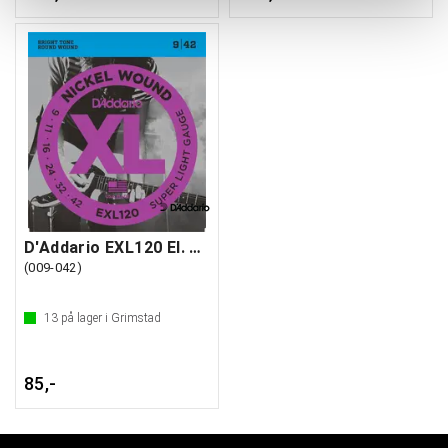
D'Addario EXL120 El. gitar strenger
(009-042)
13
på lager i Grimstad
85,-