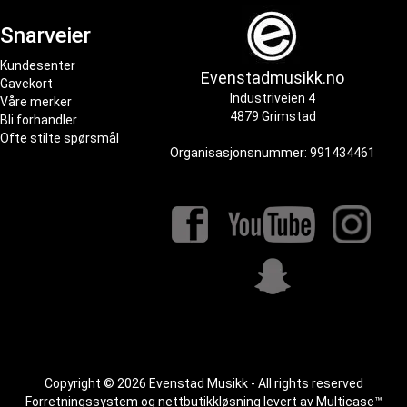
Snarveier
Kundesenter
Evenstadmusikk.no
Gavekort
Industriveien 4
Våre merker
4879 Grimstad
Bli forhandler
Ofte stilte spørsmål
Organisasjonsnummer: 991434461
Copyright © 2026 Evenstad Musikk - All rights reserved
Forretningssystem
og
nettbutikkløsning
levert av
Multicase™