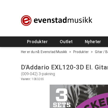
Produkter
Outlet
Nyheter
Her er du nå:
Evenstad Musikk
>
Produkter
>
Gitar / 
D'Addario EXL120-3D El. Gita
(009-042) 3-pakning
Varenr:
1083265