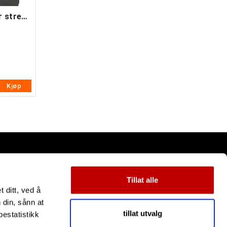
D'Addario EXL120 El. gitar strenger
Kjøp
Tillat alle
 ditt, ved å
 din, sånn at
tillat utvalg
estatistikk