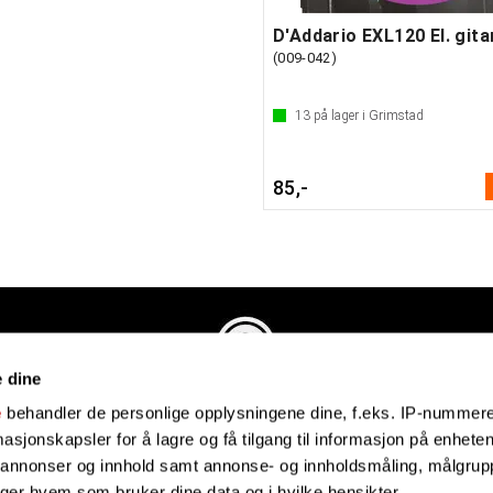
(009-042)
13
på lager i Grimstad
85,-
e dine
Evenstadmusikk.no
e
behandler de personlige opplysningene dine, f.eks. IP-nummeret
Industriveien 4
sjonskapsler for å lagre og få tilgang til informasjon på enheten
4879 Grimstad
e annonser og innhold samt annonse- og innholdsmåling, målgrupp
Organisasjonsnummer: 991434461
lger hvem som bruker dine data og i hvilke hensikter.