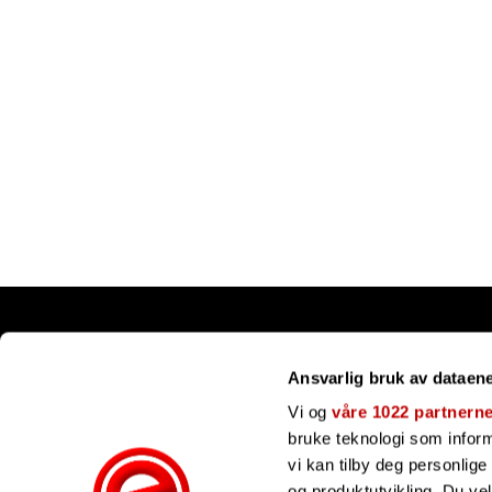
Snarveier
Ansvarlig bruk av dataen
Kundesenter
Gavekort
Vi og
våre 1022 partnern
Våre merker
bruke teknologi som informa
Bli forhandler
vi kan tilby deg personlig
Ofte stilte spørsmål
og produktutvikling. Du ve