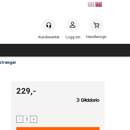
Handlevogn
Logg inn
 strenger
229,-
-
+