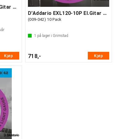
D'Addario EXL120-B25 El.Gitar strenger
D'Addario EXL120-10P El.Gitar Strenger
(009-042) 10 Pack
vår
1
på lager i Grimstad
718,-
Kjøp
Kjøp