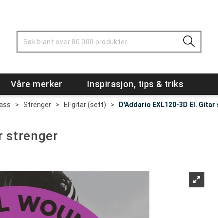
Våre merker
Inspirasjon, tips & triks
Bass
>
Strenger
>
El-gitar (sett)
>
D'Addario EXL120-3D El. Gitar
r strenger