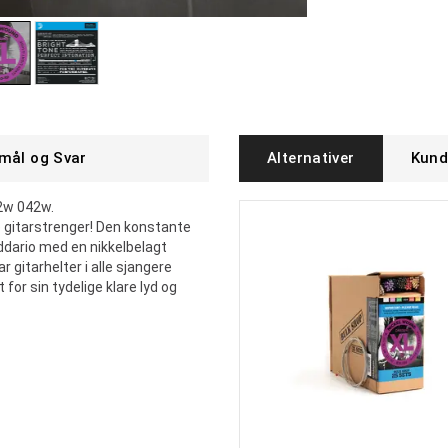
mål og Svar
Alternativer
Kund
2w 042w.
e gitarstrenger! Den konstante
ddario med en nikkelbelagt
r gitarhelter i alle sjangere
for sin tydelige klare lyd og