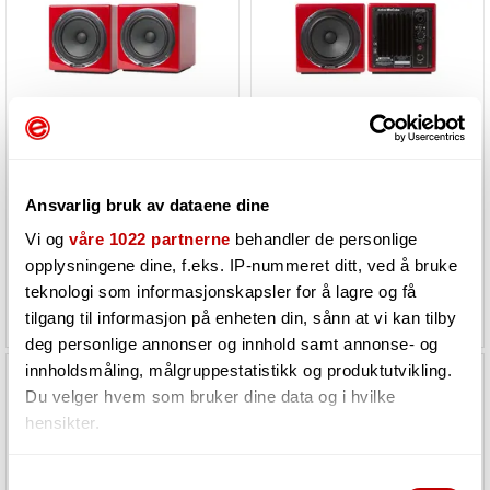
Avantone MixCubes Active RED (par)
Avantone MixCubes Active RED Mono (stk)
Ansvarlig bruk av dataene dine
Vi og
våre 1022 partnerne
behandler de personlige
Utsolgt
Utsolgt
opplysningene dine, f.eks. IP-nummeret ditt, ved å bruke
teknologi som informasjonskapsler for å lagre og få
6 799,-
3 499,-
tilgang til informasjon på enheten din, sånn at vi kan tilby
deg personlige annonser og innhold samt annonse- og
innholdsmåling, målgruppestatistikk og produktutvikling.
Du velger hvem som bruker dine data og i hvilke
hensikter.
Hvis du gir oss lov, vil vi også gjerne:
Samtykkevalg