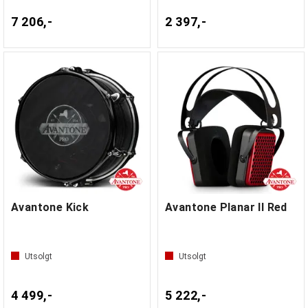
7 206,-
2 397,-
Avantone Kick
Avantone Planar II Red
Utsolgt
Utsolgt
4 499,-
5 222,-