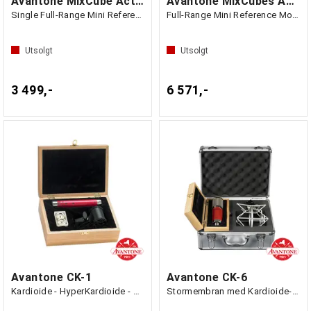
Avantone MixCube Active Mono Beige (stk)
Avantone MixCubes Active Stereo Black
Single Full-Range Mini Reference Monitor
Full-Range Mini Reference Monitors (par)
Utsolgt
Utsolgt
3 499,-
6 571,-
Avantone CK-1
Avantone CK-6
Kardioide - HyperKardioide - Omni
Stormembran med Kardioide-karakteristikk