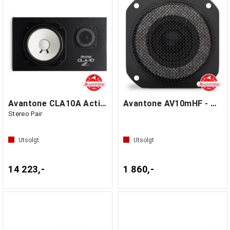
Avantone CLA10A Active Limited
Avantone AV10mHF - Tweeter AGED
Stereo Pair
Utsolgt
Utsolgt
14 223,-
1 860,-