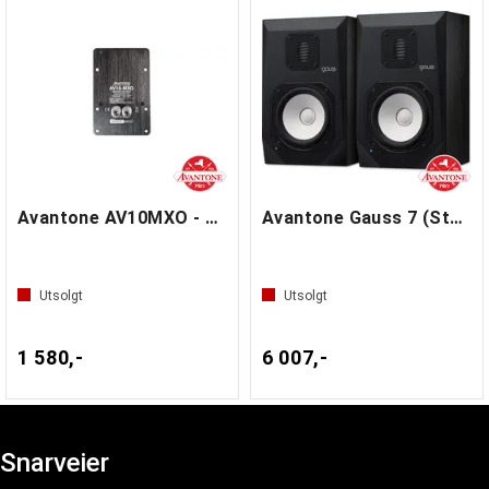
Avantone AV10MXO - Crossover
Avantone Gauss 7 (Stereo Pair)
Utsolgt
Utsolgt
1 580,-
6 007,-
Snarveier