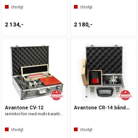
Utsolgt
Utsolgt
2 134,-
2 180,-
Avantone CV-12
Avantone CR-14 båndmikrofon (ribbon)
rørmikrofon med multi-karakteristikk
Utsolgt
Utsolgt