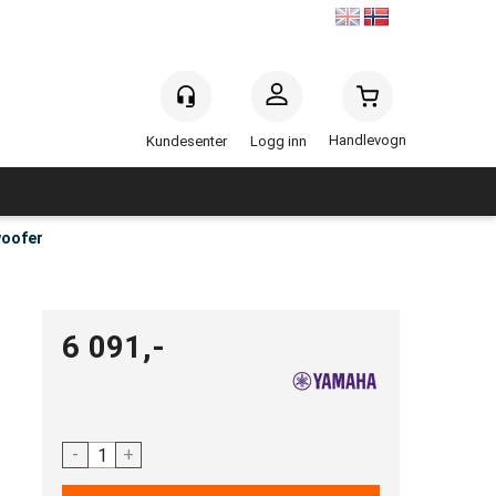
Handlevogn
Logg inn
oofer
6 091,-
-
+