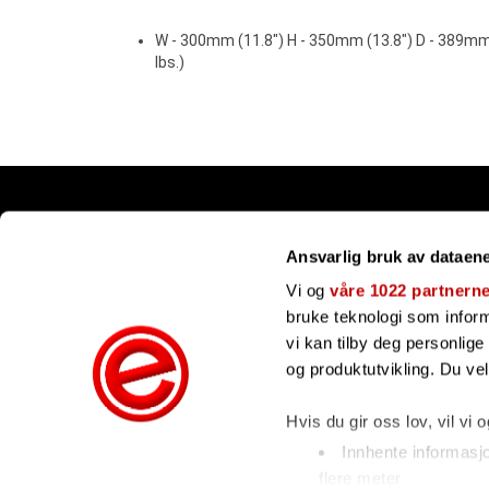
W - 300mm (11.8") H - 350mm (13.8") D - 389mm (
lbs.)
Snarveier
Ansvarlig bruk av dataen
Kundesenter
Gavekort
Vi og
våre 1022 partnern
Våre merker
bruke teknologi som informa
Bli forhandler
vi kan tilby deg personlig
Ofte stilte spørsmål
og produktutvikling. Du ve
Hvis du gir oss lov, vil vi 
Innhente informasj
flere meter