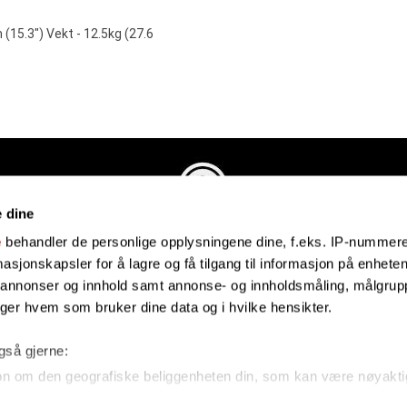
15.3") Vekt - 12.5kg (27.6
e dine
Evenstadmusikk.no
e
behandler de personlige opplysningene dine, f.eks. IP-nummeret
Industriveien 4
sjonskapsler for å lagre og få tilgang til informasjon på enheten
4879 Grimstad
e annonser og innhold samt annonse- og innholdsmåling, målgrupp
Organisasjonsnummer: 991434461
lger hvem som bruker dine data og i hvilke hensikter.
også gjerne:
on om den geografiske beliggenheten din, som kan være nøyakti