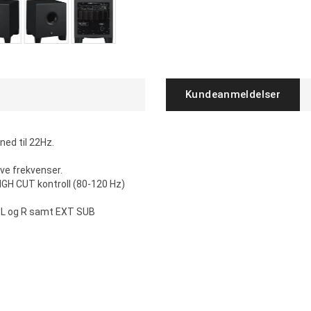
Kundeanmeldelser
ned til 22Hz.
ave frekvenser.
IGH CUT kontroll (80-120 Hz)
or L og R samt EXT SUB