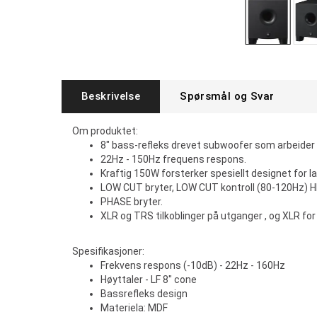
Beskrivelse
Spørsmål og Svar
Om produktet:
8" bass-refleks drevet subwoofer som arbeider 
22Hz - 150Hz frequens respons.
Kraftig 150W forsterker spesiellt designet for l
LOW CUT bryter, LOW CUT kontroll (80-120Hz) H
PHASE bryter.
XLR og TRS tilkoblinger på utganger , og XLR f
Spesifikasjoner:
Frekvens respons (-10dB) - 22Hz - 160Hz
Høyttaler - LF 8" cone
Bassrefleks design
Materiela: MDF