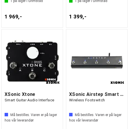
1
på lager i Grimstad
1
på lager i Grimstad
1 969,-
1 399,-
XSonic Xtone
XSonic Airstep Smart Multi Controller
Smart Guitar Audio Interface
Wireless Footswitch
Må bestilles. Varen er på lager
Må bestilles. Varen er på lager
hos vår leverandør
hos vår leverandør