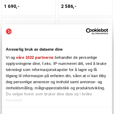
1 690,-
2 586,-
Ansvarlig bruk av dataene dine
Vi og
våre 1022 partnerne
behandler de personlige
opplysningene dine, f.eks. IP-nummeret ditt, ved å bruke
teknologi som informasjonskapsler for å lagre og få
XSonic XTone Duo
XSonic XTone Pro
tilgang til informasjon på enheten din, sånn at vi kan tilby
Smart Guitar & Mic Audio Interface
Professional Smart Audio Interface
deg personlige annonser og innhold samt annonse- og
innholdsmåling, målgruppestatistikk og produktutvikling.
Må bestilles. Varen er på lager
Må bestilles. Varen er på lager
Du velger hvem som bruker dine data og i hvilke
hos vår leverandør
hos vår leverandør
hensikter.
1 824,-
3 411,-
Hvis du gir oss lov, vil vi også gjerne:
Samtykkevalg