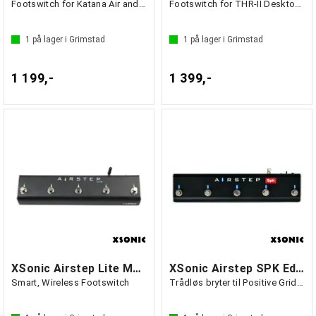
Footswitch for Katana Air and Waza Air
Footswitch for THR-II Desktop Amp Series
1
på lager i Grimstad
1
på lager i Grimstad
1 199,-
1 399,-
XSonic Airstep Lite Multi Controller
XSonic Airstep SPK Edition
Smart, Wireless Footswitch
Trådløs bryter til Positive Grid Spark