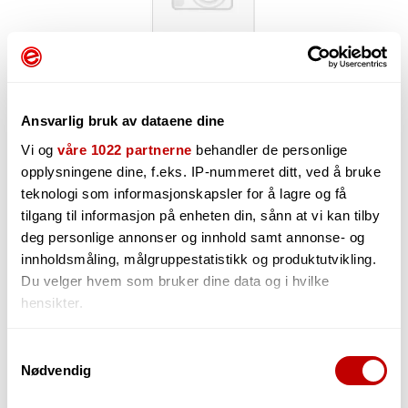
Ansvarlig bruk av dataene dine
Vi og
våre 1022 partnerne
behandler de personlige
opplysningene dine, f.eks. IP-nummeret ditt, ved å bruke
teknologi som informasjonskapsler for å lagre og få
tilgang til informasjon på enheten din, sånn at vi kan tilby
438,-
deg personlige annonser og innhold samt annonse- og
innholdsmåling, målgruppestatistikk og produktutvikling.
Du velger hvem som bruker dine data og i hvilke
hensikter.
-
+
Hvis du gir oss lov, vil vi også gjerne:
Samtykkevalg
Nødvendig
Innhente informasjon om den geografiske
beliggenheten din, som kan være nøyaktig innenfor