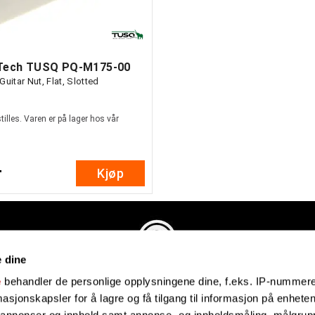
Tech TUSQ PQ-M175-00
Guitar Nut, Flat, Slotted
illes. Varen er på lager hos vår
-
Kjøp
e dine
Evenstadmusikk.no
e
behandler de personlige opplysningene dine, f.eks. IP-nummeret
Industriveien 4
sjonskapsler for å lagre og få tilgang til informasjon på enheten
4879 Grimstad