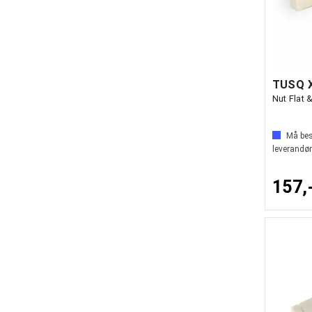
TUSQ X
Nut Flat 
Må best
leverandør
157,