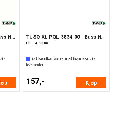
TUSQ XL PQL-1205-00 - Bass Nut
TUSQ XL PQL-3834-00 - Bass Nut
Flat, 4-String
 vår
Må bestilles. Varen er på lager hos vår
leverandør
157,-
jøp
Kjøp