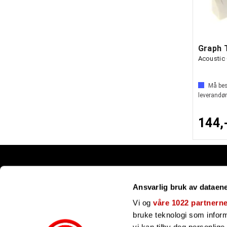
Graph 
Acoustic 
Må best
leverandør
144,
Snarveier
Ansvarlig bruk av dataen
Kundesenter
Gavekort
Vi og
våre 1022 partnern
Våre merker
bruke teknologi som informa
Bli forhandler