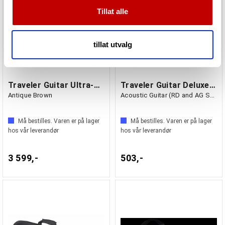
dessuten informasjon om hvordan du bruker nettstedet
Tillat alle
vårt, med partnerne våre innen sosiale medier,
annonsering og analysearbeid, som kan kombinere den
med annen informasjon du har gjort tilgjengelig for dem,
tillat utvalg
eller som de har samlet inn gjennom din bruk av
tjenestene deres.
Traveler Guitar Ultra-Light Acoustic
Traveler Guitar Deluxe Gig Bag
Antique Brown
Acoustic Guitar (RD and AG Series)
Må bestilles. Varen er på lager
Må bestilles. Varen er på lager
hos vår leverandør
hos vår leverandør
3 599,-
503,-