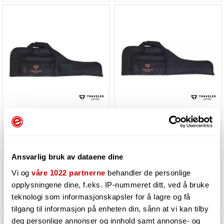
Traveler Guitar Deluxe Gig Bag
Traveler Guitar Deluxe Gig Bag
Pro-Series Mod-X
Speedster and Speedster Hot Rod
Må bestilles. Varen er på lager
Må bestilles. Varen er på lager
Ansvarlig bruk av dataene dine
hos vår leverandør
hos vår leverandør
Vi og
våre 1022 partnerne
behandler de personlige
opplysningene dine, f.eks. IP-nummeret ditt, ved å bruke
503,-
503,-
teknologi som informasjonskapsler for å lagre og få
tilgang til informasjon på enheten din, sånn at vi kan tilby
deg personlige annonser og innhold samt annonse- og