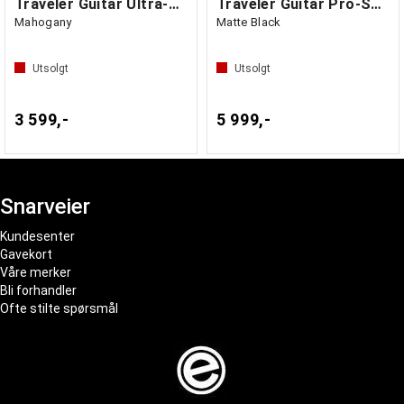
Traveler Guitar Ultra-Light Acoustic
Traveler Guitar Pro-Series Mod X
Mahogany
Matte Black
Utsolgt
Utsolgt
3 599,-
5 999,-
Snarveier
Kundesenter
Gavekort
Våre merker
Bli forhandler
Ofte stilte spørsmål