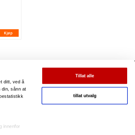
Kjøp
Tillat alle
 ditt, ved å
 din, sånn at
tillat utvalg
estatistikk
g innenfor