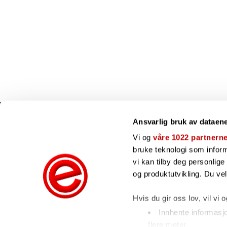
Ansvarlig bruk av dataen
Snarveier
Vi og
våre 1022 partnern
Kundesenter
bruke teknologi som informa
Gavekort
vi kan tilby deg personlig
Våre merker
og produktutvikling. Du ve
Bli forhandler
Ofte stilte spørsmål
Hvis du gir oss lov, vil vi 
Innhente informasj
flere meter