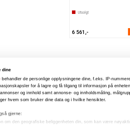
Utsolgt
6 561,-
e dine
e
behandler de personlige opplysningene dine, f.eks. IP-nummeret
sjonskapsler for å lagre og få tilgang til informasjon på enheten
Evenstadmusikk.no
e annonser og innhold samt annonse- og innholdsmåling, målgrupp
Industriveien 4
4879 Grimstad
lger hvem som bruker dine data og i hvilke hensikter.
Organisasjonsnummer: 991434461
også gjerne:
on om den geografiske beliggenheten din, som kan være nøyakti