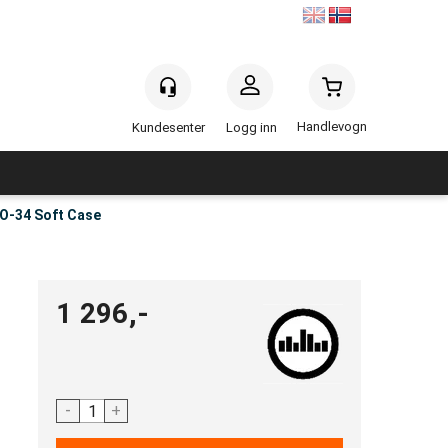
Handlevogn
Logg inn
O-34 Soft Case
1 296,-
-
+