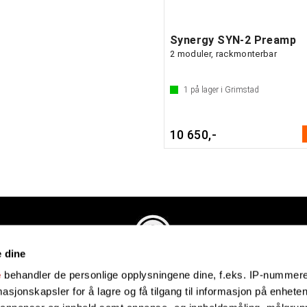
Synergy SYN-2 Preamp
2 moduler, rackmonterbar
1
på lager i Grimstad
10 650,-
e dine
Evenstadmusikk.no
e
behandler de personlige opplysningene dine, f.eks. IP-nummeret
Industriveien 4
sjonskapsler for å lagre og få tilgang til informasjon på enheten
4879 Grimstad