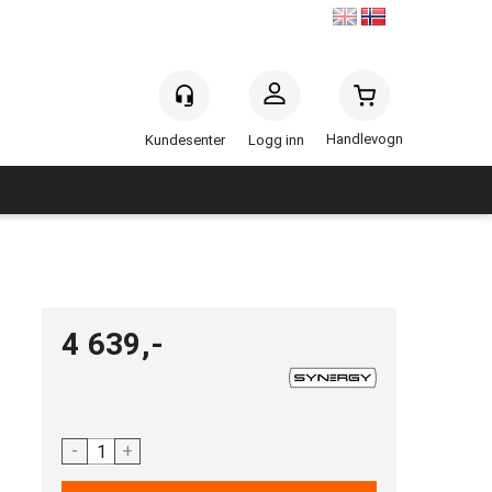
Handlevogn
Logg inn
4 639,-
-
+