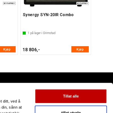
Synergy SYN-20IR Combo
1
på lager i Grimstad
18 806,-
Kjøp
Kjøp
Tillat alle
 ditt, ved å
 din, sånn at
tillat utvalg