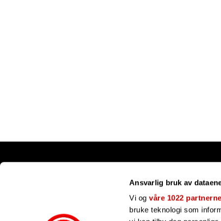
Snarveier
Ansvarlig bruk av dataen
Kundesenter
Gavekort
Vi og
våre 1022 partnern
Våre merker
bruke teknologi som informa
Bli forhandler