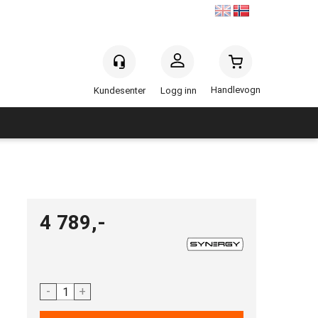
Handlevogn
Logg inn
4 789,-
-
+