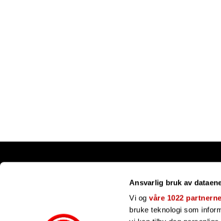
Snarveier
Ansvarlig bruk av dataen
Kundesenter
Gavekort
Vi og
våre 1022 partnern
Våre merker
bruke teknologi som informa
Bli forhandler