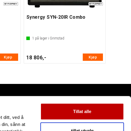
Synergy SYN-20IR Combo
1
på lager i Grimstad
18 806,-
Kjøp
Kjøp
Tillat alle
 ditt, ved å
 din, sånn at
tillat utvalg