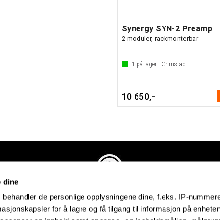
Synergy SYN-2 Preamp
2 moduler, rackmonterbar
1
på lager i Grimstad
10 650,-
e dine
Evenstadmusikk.no
e
behandler de personlige opplysningene dine, f.eks. IP-nummeret
Industriveien 4
sjonskapsler for å lagre og få tilgang til informasjon på enheten
4879 Grimstad