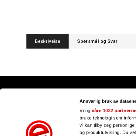
Beskrivelse
Spørsmål og Svar
Snarveier
Ansvarlig bruk av dataen
Kundesenter
Gavekort
Vi og
våre 1022 partnern
Våre merker
bruke teknologi som informa
Bli forhandler
vi kan tilby deg personlig
Ofte stilte spørsmål
og produktutvikling. Du ve