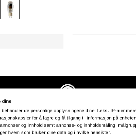
e dine
Evenstadmusikk.no
e
behandler de personlige opplysningene dine, f.eks. IP-nummeret
Industriveien 4
sjonskapsler for å lagre og få tilgang til informasjon på enheten
4879 Grimstad
e annonser og innhold samt annonse- og innholdsmåling, målgrupp
Organisasjonsnummer: 991434461
lger hvem som bruker dine data og i hvilke hensikter.