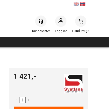
Handlevogn
Logg inn
1 421,-
-
+