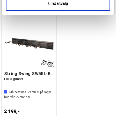
med annen informasjon du har gjort tilgjengelig for dem,
419,-
tillat utvalg
969,-
eller som de har samlet inn gjennom din bruk av
tjenestene deres.
String Swing SW5RL-B-K Veggstativ
For 5 gitarer
Må bestilles. Varen er på lager
hos vår leverandør
2 199,-