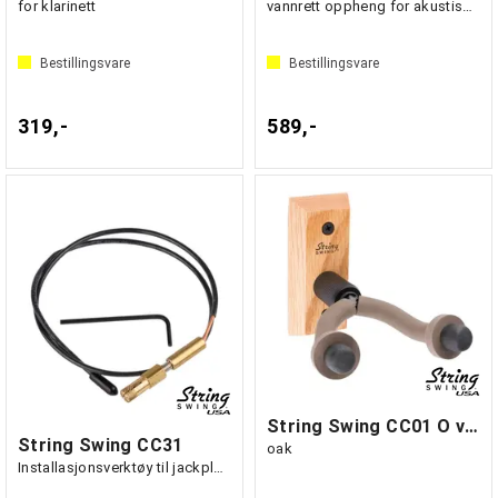
for klarinett
vannrett oppheng for akustisk gitar
Bestillingsvare
Bestillingsvare
319,-
589,-
String Swing CC01 O veggfeste for gitar
String Swing CC31
oak
Installasjonsverktøy til jackplugg