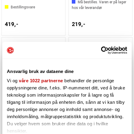
Må bestilles. Varen er på lager
Bestillingsvare
hos vår leverandør
419,-
219,-
Ansvarlig bruk av dataene dine
Vi og
våre 1022 partnerne
behandler de personlige
opplysningene dine, f.eks. IP-nummeret ditt, ved å bruke
teknologi som informasjonskapsler for å lagre og få
tilgang til informasjon på enheten din, sånn at vi kan tilby
String Swing BCC11UK veggoppheng
String Swing BCC11W veggopheng til gitar
deg personlige annonser og innhold samt annonse- og
for ukulele
innholdsmåling, målgruppestatistikk og produktutvikling.
Du velger hvem som bruker dine data og i hvilke
Må bestilles. Varen er på lager
Må bestilles. Varen er på lager
hensikter.
hos vår leverandør
hos vår leverandør