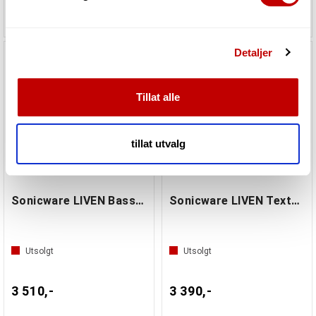
samtykke fra erklæringen om informasjonskapsler.
7 017,-
3 279,-
Vi bruker informasjonskapsler for å gi innhold og
Detaljer
annonser et personlig preg, for å levere sosiale
mediefunksjoner og for å analysere trafikken vår. Vi deler
dessuten informasjon om hvordan du bruker nettstedet
Tillat alle
vårt, med partnerne våre innen sosiale medier,
annonsering og analysearbeid, som kan kombinere den
med annen informasjon du har gjort tilgjengelig for dem,
tillat utvalg
eller som de har samlet inn gjennom din bruk av
tjenestene deres.
Sonicware LIVEN Bass & Beats
Sonicware LIVEN Texture Lab
Utsolgt
Utsolgt
3 510,-
3 390,-