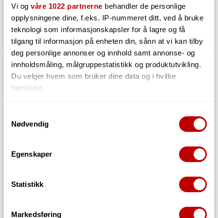
Utsolgt
hos vår leverandør
Vi og
våre 1022 partnerne
behandler de personlige
opplysningene dine, f.eks. IP-nummeret ditt, ved å bruke
teknologi som informasjonskapsler for å lagre og få
7 010,-
5 899,-
tilgang til informasjon på enheten din, sånn at vi kan tilby
deg personlige annonser og innhold samt annonse- og
innholdsmåling, målgruppestatistikk og produktutvikling.
Du velger hvem som bruker dine data og i hvilke
hensikter.
Hvis du gir oss lov, vil vi også gjerne:
Samtykkevalg
Nødvendig
Innhente informasjon om den geografiske
beliggenheten din, som kan være nøyaktig innenfor
flere meter
Egenskaper
Identifisere enheten din ved å aktivt skanne den
Sonicware CyDrums
Sonicware LIVEN 8bit warps
for bestemte karakteristikker (fingeravtrykk)
Statistikk
Under
mer info
kan du lese om hvordan dine personlige
data behandles og hvordan du kan velge hvordan de skal
Utsolgt
Utsolgt
brukes. Du kan hele tiden endre eller trekke tilbake ditt
Markedsføring