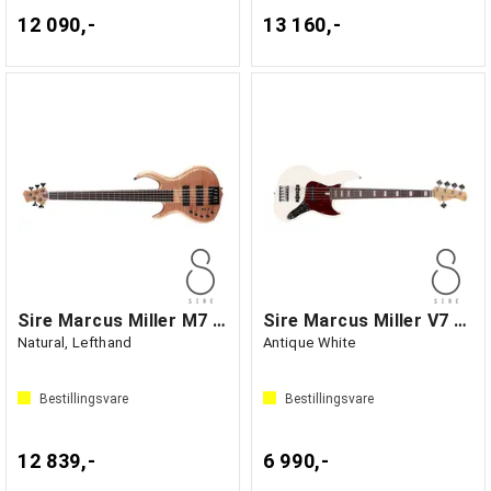
12 090,-
13 160,-
Sire Marcus Miller M7 Swamp Ash-5
Sire Marcus Miller V7 Alder-5
Natural, Lefthand
Antique White
Bestillingsvare
Bestillingsvare
12 839,-
6 990,-