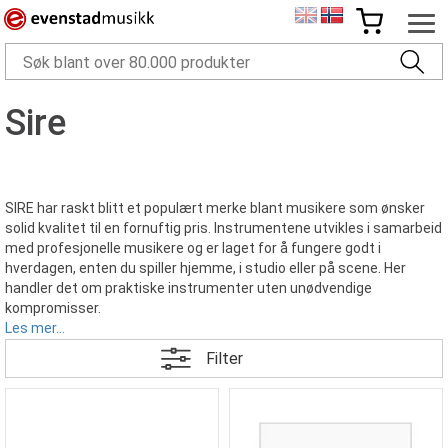
Sire
SIRE har raskt blitt et populært merke blant musikere som ønsker
solid kvalitet til en fornuftig pris. Instrumentene utvikles i samarbeid
med profesjonelle musikere og er laget for å fungere godt i
hverdagen, enten du spiller hjemme, i studio eller på scene. Her
handler det om praktiske instrumenter uten unødvendige
kompromisser.
Les mer...
Filter
Bassgitarer fra SIRE
Bassgitarene
fra SIRE er kjent for komfortable halser, stabil
intonasjon og en lyd som fungerer i mange musikalske