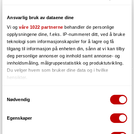
Sire Marcus Miller P6 4-string
Sire Larry Carlton Q3
Ansvarlig bruk av dataene dine
Candy apple red
Tobacco sunburst
Vi og
våre 1022 partnerne
behandler de personlige
opplysningene dine, f.eks. IP-nummeret ditt, ved å bruke
Må bestilles. Varen er på lager
Må bestilles. Varen er på lager
hos vår leverandør
hos vår leverandør
teknologi som informasjonskapsler for å lagre og få
tilgang til informasjon på enheten din, sånn at vi kan tilby
deg personlige annonser og innhold samt annonse- og
6 999,-
5 799,-
innholdsmåling, målgruppestatistikk og produktutvikling.
Du velger hvem som bruker dine data og i hvilke
hensikter.
Hvis du gir oss lov, vil vi også gjerne:
Samtykkevalg
Nødvendig
Innhente informasjon om den geografiske
beliggenheten din, som kan være nøyaktig innenfor
flere meter
Egenskaper
Identifisere enheten din ved å aktivt skanne den
for bestemte karakteristikker (fingeravtrykk)