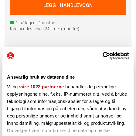
2
på lager i Grimstad
Kan sendes innen 24 timer (man-fre)
Beskrivelse
Spørsmål og Svar
Ansvarlig bruk av dataene dine
Vi og
våre 1022 partnerne
behandler de personlige
e835 er en scenemikrofon for hovedvokal med nyre kapsel,
opplysningene dine, f.eks. IP-nummeret ditt, ved å bruke
spesialdesignet for å kunne prestere med høyt lydtrykk.
teknologi som informasjonskapsler for å lagre og få
Egenskaper
tilgang til informasjon på enheten din, sånn at vi kan tilby
Robust metallkonstruksjon
deg personlige annonser og innhold samt annonse- og
Høy feedbackterskel
innholdsmåling, målgruppestatistikk og produktutvikling.
Takler veldig høyt lydtrykk
Du velger hvem som bruker dine data og i hvilke
Shockmount kapsel gir veldig bra demping av