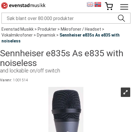
Evenstad Musikk
>
Produkter
>
Mikrofoner / Headset
>
Vokalmikrofoner
>
Dynamisk
>
Sennheiser e835s As e835 with
noiseless
Sennheiser e835s As e835 with
noiseless
and lockable on/off switch
Varenr:
1001514