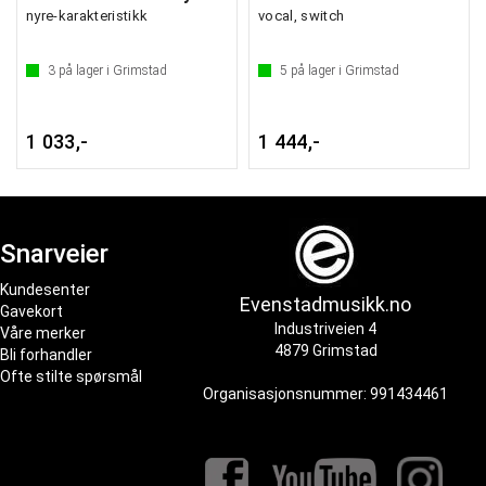
nyre-karakteristikk
vocal, switch
3
på lager i Grimstad
5
på lager i Grimstad
1 033,-
1 444,-
Snarveier
Kundesenter
Evenstadmusikk.no
Gavekort
Industriveien 4
Våre merker
4879 Grimstad
Bli forhandler
Ofte stilte spørsmål
Organisasjonsnummer: 991434461