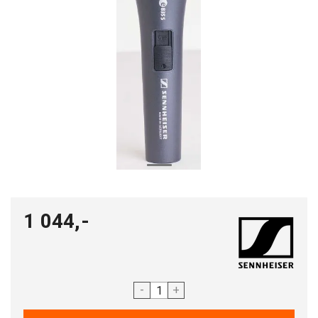
1 044,-
-
+