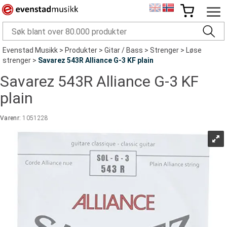
Evenstad Musikk
>
Produkter
>
Gitar / Bass
>
Strenger
>
Løse
strenger
>
Savarez 543R Alliance G-3 KF plain
Savarez 543R Alliance G-3 KF
plain
Varenr:
1051228