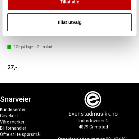
Tillat alle
vårt, med partnerne våre innen sosiale medier,
annonsering og analysearbeid, som kan kombinere den
med annen informasjon du har gjort tilgjengelig for dem,
tillat utvalg
Rotosound NR-3 løse diskant strenger
eller som de har samlet inn gjennom din bruk av
CL-2 Nylon-gitar G-3 .040
tjenestene deres.
20+
på lager i Grimstad
27,-
Snarveier
Kundesenter
Evenstadmusikk.no
Gavekort
Industriveien 4
Våre merker
4879 Grimstad
Bli forhandler
Ofte stilte spørsmål