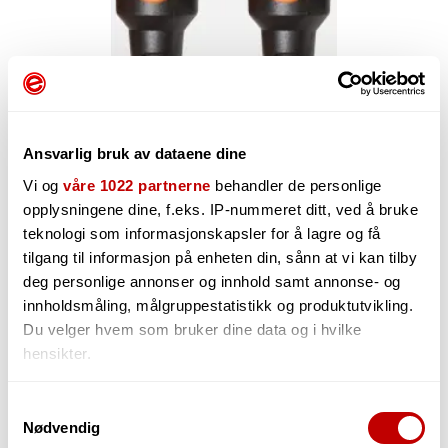
Ansvarlig bruk av dataene dine
Vi og
våre 1022 partnerne
behandler de personlige
opplysningene dine, f.eks. IP-nummeret ditt, ved å bruke
teknologi som informasjonskapsler for å lagre og få
120,-
tilgang til informasjon på enheten din, sånn at vi kan tilby
deg personlige annonser og innhold samt annonse- og
innholdsmåling, målgruppestatistikk og produktutvikling.
Du velger hvem som bruker dine data og i hvilke
-
+
hensikter.
Hvis du gir oss lov, vil vi også gjerne:
Samtykkevalg
Nødvendig
Innhente informasjon om den geografiske