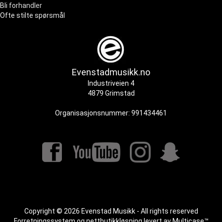
Bli forhandler
Ofte stilte spørsmål
Evenstadmusikk.no
Industriveien 4
4879 Grimstad
Organisasjonsnummer: 991434461
Copyright © 2026 Evenstad Musikk - All rights reserved
Forretningssystem
og
nettbutikkløsning
levert av
Multicase™