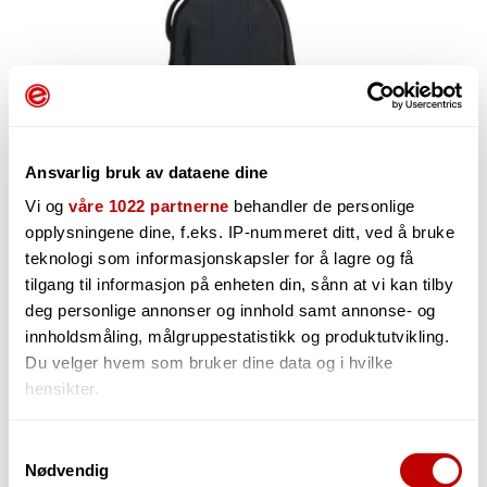
Ansvarlig bruk av dataene dine
Vi og
våre 1022 partnerne
behandler de personlige
opplysningene dine, f.eks. IP-nummeret ditt, ved å bruke
teknologi som informasjonskapsler for å lagre og få
819,-
tilgang til informasjon på enheten din, sånn at vi kan tilby
deg personlige annonser og innhold samt annonse- og
innholdsmåling, målgruppestatistikk og produktutvikling.
Du velger hvem som bruker dine data og i hvilke
-
+
hensikter.
Hvis du gir oss lov, vil vi også gjerne:
Samtykkevalg
Nødvendig
Innhente informasjon om den geografiske