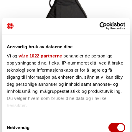
Ansvarlig bruk av dataene dine
Vi og
våre 1022 partnerne
behandler de personlige
opplysningene dine, f.eks. IP-nummeret ditt, ved å bruke
849,-
teknologi som informasjonskapsler for å lagre og få
tilgang til informasjon på enheten din, sånn at vi kan tilby
deg personlige annonser og innhold samt annonse- og
innholdsmåling, målgruppestatistikk og produktutvikling.
-
Du velger hvem som bruker dine data og i hvilke
+
hensikter.
Hvis du gir oss lov, vil vi også gjerne:
Samtykkevalg
Nødvendig
Innhente informasjon om den geografiske