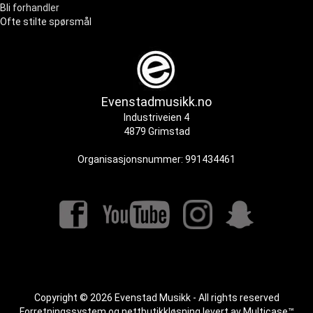
Bli forhandler
Ofte stilte spørsmål
Evenstadmusikk.no
Industriveien 4
4879 Grimstad
Organisasjonsnummer: 991434461
Copyright © 2026 Evenstad Musikk - All rights reserved
Forretningssystem
og
nettbutikkløsning
levert av
Multicase™