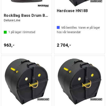
Hardcase HN18B
RockBag Bass Drum Bag (18" x 16")
Deluxe Line
Må bestilles. Varen er på lager
1
på lager i Grimstad
hos vår leverandør
963,-
2 704,-