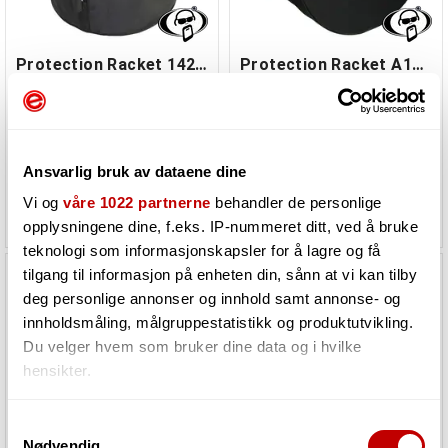
Protection Racket 1420-00
Protection Racket A1418-00
20" x 14" Basstrommebag
18" x 14" Rigid Bass Drum Case
Må bestilles. Varen er på lager
Må bestilles. Varen er på lager
hos vår leverandør
hos vår leverandør
Ansvarlig bruk av dataene dine
Vi og
våre 1022 partnerne
behandler de personlige
1 192,-
2 169,-
opplysningene dine, f.eks. IP-nummeret ditt, ved å bruke
teknologi som informasjonskapsler for å lagre og få
tilgang til informasjon på enheten din, sånn at vi kan tilby
deg personlige annonser og innhold samt annonse- og
innholdsmåling, målgruppestatistikk og produktutvikling.
Du velger hvem som bruker dine data og i hvilke
hensikter.
Hvis du gir oss lov, vil vi også gjerne:
Samtykkevalg
Nødvendig
Innhente informasjon om den geografiske