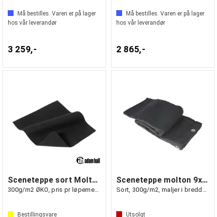
Må bestilles. Varen er på lager
Må bestilles. Varen er på lager
hos vår leverandør
hos vår leverandør
3 259,-
2 865,-
Sceneteppe sort Molton 300cm bredde
Sceneteppe molton 9x3m Ferdigsydd
300g/m2 ØKO, pris pr løpemeter
Sort, 300g/m2, maljer i bredden (3m)
Bestillingsvare
Utsolgt