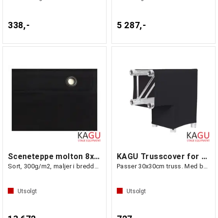
338,-
5 287,-
Sceneteppe molton 8x7m Ferdigsydd
KAGU Trusscover for 2-veis hjørne, sort
Sort, 300g/m2, maljer i bredden (7m)
Passer 30x30cm truss. Med borrelås
Utsolgt
Utsolgt