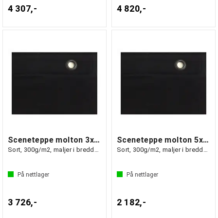
4 307,-
4 820,-
Sceneteppe molton 3x7m Ferdigsydd
Sceneteppe molton 5x1,5m Ferdigsydd
Sort, 300g/m2, maljer i bredden(7m)
Sort, 300g/m2, maljer i bredden (1.5m)
På nettlager
På nettlager
3 726,-
2 182,-