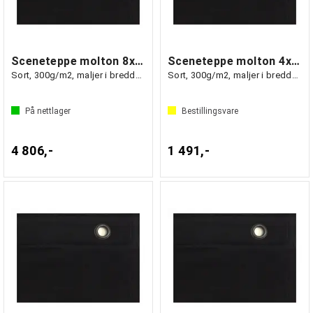
Sceneteppe molton 8x3m Ferdigsydd
Sceneteppe molton 4x3m Ferdigsydd
Sort, 300g/m2, maljer i bredden (3m)
Sort, 300g/m2, maljer i bredden (3m)
På nettlager
Bestillingsvare
4 806,-
1 491,-