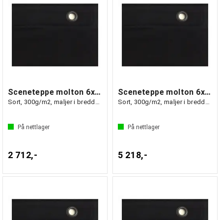
Sceneteppe molton 6x1,5m Ferdigsydd
Sceneteppe molton 6x4m Ferdigsydd
Sort, 300g/m2, maljer i bredden (1.5m)
Sort, 300g/m2, maljer i bredden (4m)
På nettlager
På nettlager
2 712,-
5 218,-