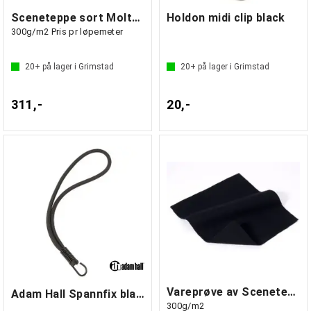
Sceneteppe sort Molton 300cm bredde
Holdon midi clip black
300g/m2 Pris pr løpemeter
20+
på lager i Grimstad
20+
på lager i Grimstad
311,-
20,-
Vareprøve av Sceneteppe sort Molton
Adam Hall Spannfix black
300g/m2