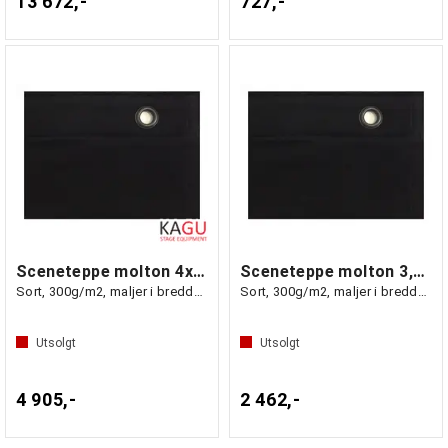
13 672,-
727,-
Sceneteppe molton 4x4m Ferdigsydd
Sceneteppe molton 3,5x3m Ferdigsydd
Sort, 300g/m2, maljer i bredden (4m)
Sort, 300g/m2, maljer i bredden (3m)
Utsolgt
Utsolgt
4 905,-
2 462,-