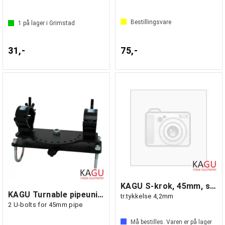
Bestillingsvare
1
på lager i Grimstad
31,-
75,-
KAGU S-krok, 45mm, sort
KAGU Turnable pipeunit for curtain leg
tr.tykkelse 4,2mm
2 U-bolts for 45mm pipe
Må bestilles. Varen er på lager