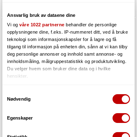
2 184,-
641,-
Ansvarlig bruk av dataene dine
Vi og
våre 1022 partnerne
behandler de personlige
opplysningene dine, f.eks. IP-nummeret ditt, ved å bruke
teknologi som informasjonskapsler for å lagre og få
tilgang til informasjon på enheten din, sånn at vi kan tilby
deg personlige annonser og innhold samt annonse- og
innholdsmåling, målgruppestatistikk og produktutvikling.
Du velger hvem som bruker dine data og i hvilke
hensikter.
Sceneteppe molton 3x3m Ferdigsydd
Sceneteppe molton 3x4m Ferdigsydd
Hvis du gir oss lov, vil vi også gjerne:
Samtykkevalg
Sort, 300g/m2, maljer i bredden (3m)
Sort, 300g/m2, maljer i bredden (4m)
Nødvendig
Innhente informasjon om den geografiske
beliggenheten din, som kan være nøyaktig innenfor
Må bestilles. Varen er på lager
Må bestilles. Varen er på lager
flere meter
hos vår leverandør
hos vår leverandør
Egenskaper
Identifisere enheten din ved å aktivt skanne den
for bestemte karakteristikker (fingeravtrykk)
1 208,-
2 061,-
Statistikk