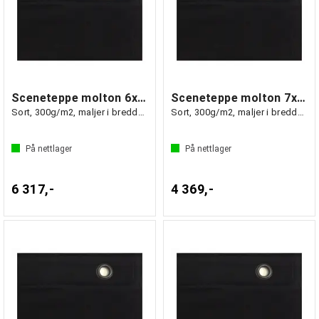
Sceneteppe molton 6x5m Ferdigsydd
Sceneteppe molton 7x3m Ferdigsydd
Sort, 300g/m2, maljer i bredden (5m)
Sort, 300g/m2, maljer i bredden (3m)
På nettlager
På nettlager
6 317,-
4 369,-