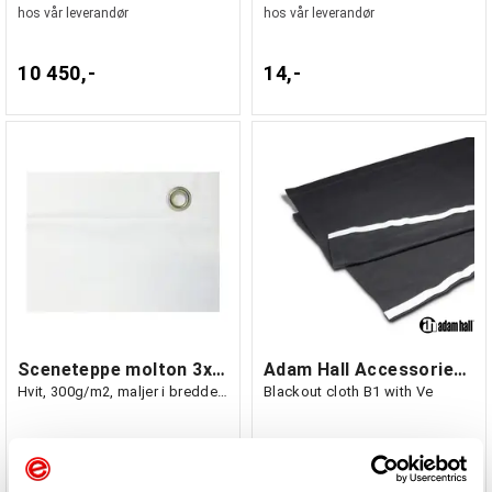
hos vår leverandør
hos vår leverandør
10 450,-
14,-
Sceneteppe molton 3x5m Ferdigsydd
Adam Hall Accessories 0153 X 208 -
Hvit, 300g/m2, maljer i bredden (5m)
Blackout cloth B1 with Ve
På nettlager
Bestillingsvare