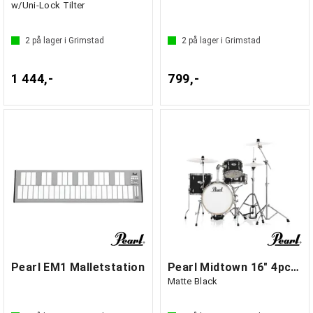
w/Uni-Lock Tilter
2
på lager i Grimstad
2
på lager i Grimstad
1 444,-
799,-
Pearl EM1 Malletstation
Pearl Midtown 16" 4pc Compact Set w/HW
Matte Black