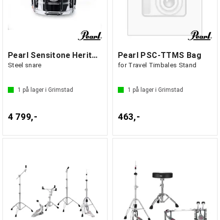
Pearl Sensitone Heritage Alloy 14"x6.5"
Pearl PSC-TTMS Bag
Steel snare
for Travel Timbales Stand
1
på lager i Grimstad
1
på lager i Grimstad
4 799,-
463,-