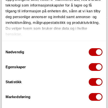
teknologi som informasjonskapsler for å lagre og få
548,-
13 889,-
tilgang til informasjon på enheten din, sånn at vi kan tilby
deg personlige annonser og innhold samt annonse- og
innholdsmåling, målgruppestatistikk og produktutvikling.
Du velger hvem som bruker dine data og i hvilke
hensikter.
Hvis du gir oss lov, vil vi også gjerne:
Samtykkevalg
Nødvendig
Innhente informasjon om den geografiske
beliggenheten din, som kan være nøyaktig innenfor
flere meter
Egenskaper
Identifisere enheten din ved å aktivt skanne den
Pearl P-532 Double Bassdrum Pedal
Pearl P-530 Single bass drum pedal
for bestemte karakteristikker (fingeravtrykk)
with 2Way Beater
Statistikk
Under
mer info
kan du lese om hvordan dine personlige
data behandles og hvordan du kan velge hvordan de skal
1
på lager i Grimstad
1
på lager i Grimstad
brukes. Du kan hele tiden endre eller trekke tilbake ditt
Markedsføring
samtykke fra erklæringen om informasjonskapsler.
2 399,-
911,-