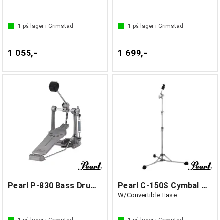
1
på lager i Grimstad
1
på lager i Grimstad
1 055,-
1 699,-
Pearl P-830 Bass Drum Pedal
Pearl C-150S Cymbal Stand
W/Convertible Base