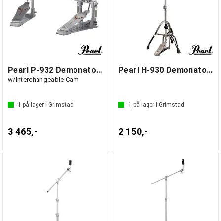
Pearl P-932 Demonator dobbeltpedal
Pearl H-930 Demonator Hi Hat Stand
w/Interchangeable Cam
1
på lager i Grimstad
1
på lager i Grimstad
3 465,-
2 150,-