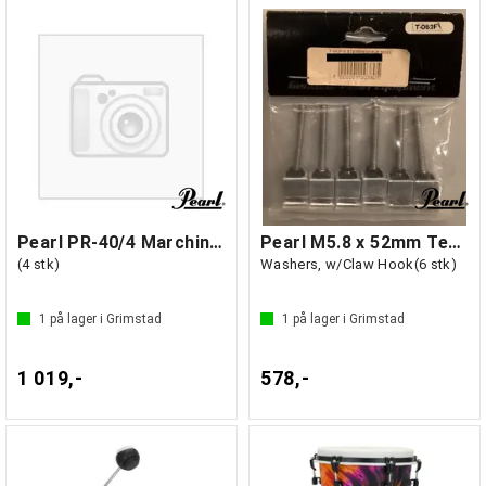
Pearl PR-40/4 Marching bass drum feet
Pearl M5.8 x 52mm Tension Rods &
(4 stk)
Washers, w/Claw Hook(6 stk)
1
på lager i Grimstad
1
på lager i Grimstad
1 019,-
578,-