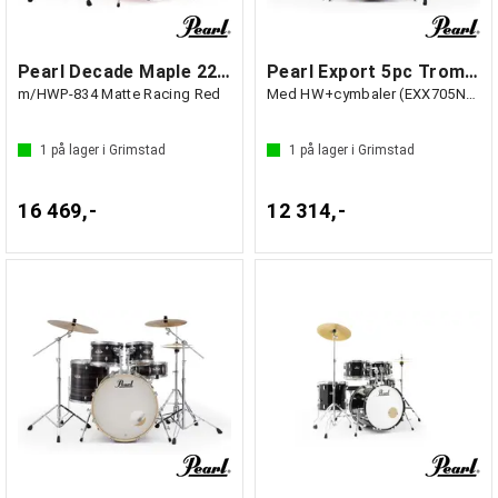
Pearl Decade Maple 22" Std Trommesett
Pearl Export 5pc Trommesett Jet Black
m/HWP-834 Matte Racing Red
Med HW+cymbaler (EXX705NNBR/C31)
1
på lager i Grimstad
1
på lager i Grimstad
16 469,-
12 314,-