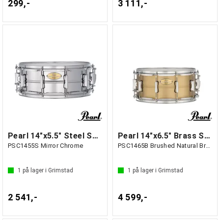
299,-
3 111,-
Pearl 14"x5.5" Steel Shell Snare Drum
Pearl 14"x6.5" Brass Shell Snare Drum
PSC1455S Mirror Chrome
PSC1465B Brushed Natural Brass
1
på lager i Grimstad
1
på lager i Grimstad
2 541,-
4 599,-