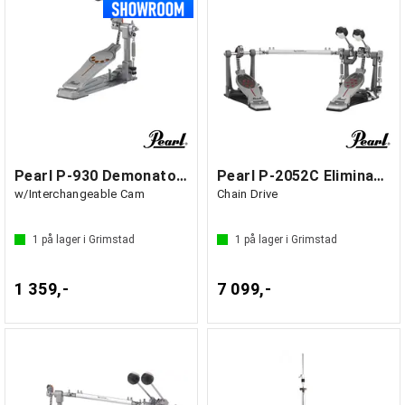
Pearl P-930 Demonator Bass Drum Pedal
Pearl P-2052C Eliminator dobbeltpedal
w/Interchangeable Cam
Chain Drive
1
på lager i Grimstad
1
på lager i Grimstad
1 359,-
7 099,-