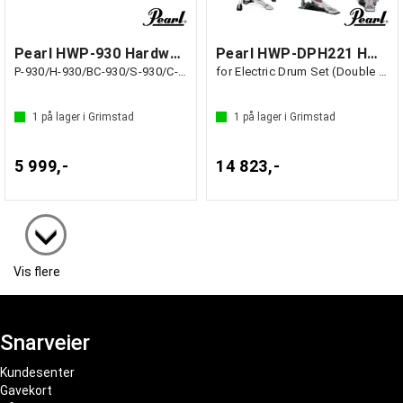
Pearl HWP-930 Hardware Pack
Pearl HWP-DPH221 HW Pack Pro
P-930/H-930/BC-930/S-930/C-930
for Electric Drum Set (Double Pedal)
1
på lager i Grimstad
1
på lager i Grimstad
5 999,-
14 823,-
Vis flere
Snarveier
Kundesenter
Gavekort