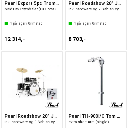
Pearl Export 5pc Trommesett MA Twist
Pearl Roadshow 20" Jet Black
Med HW+cymbaler (EXX725SNBR/C779)
inkl hardware og 2 Sabian cymbaler
1
på lager i Grimstad
1
på lager i Grimstad
12 314,-
8 703,-
Pearl Roadshow 20" Jet Black
Pearl TH-900I/C Tom Holders
inkl hardware og 3 Sabian cymbaler
extra short arm (single)