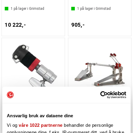
1
på lager i Grimstad
1
på lager i Grimstad
10 222,-
905,-
Pearl HCL-105QR Rapid Lock
Pearl P-3502D Demon XR Double Pedal
Hi-hat clutch
Ansvarlig bruk av dataene dine
Vi og
våre 1022 partnerne
behandler de personlige
1
på lager i Grimstad
1
på lager i Grimstad
opplysningene dine, f.eks. IP-nummeret ditt, ved å bruke