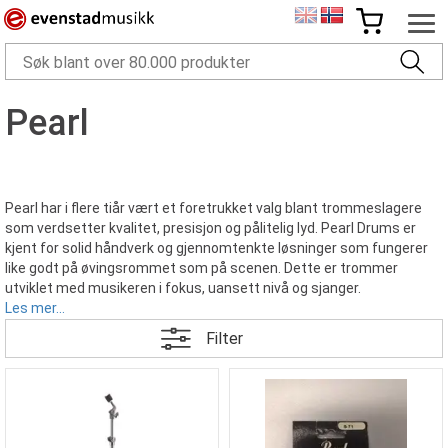
Pearl
Pearl har i flere tiår vært et foretrukket valg blant trommeslagere
som verdsetter kvalitet, presisjon og pålitelig lyd. Pearl Drums er
kjent for solid håndverk og gjennomtenkte løsninger som fungerer
like godt på øvingsrommet som på scenen. Dette er trommer
utviklet med musikeren i fokus, uansett nivå og sjanger.
Les mer...
Filter
Kvalitet og spilleglede
Trommer fra Pearl kombinerer presis konstruksjon med en klang
som oppleves både kraftfull og balansert. Enten du spiller rock, pop,
jazz eller metal, gir Pearl deg et uttrykk som responderer godt på