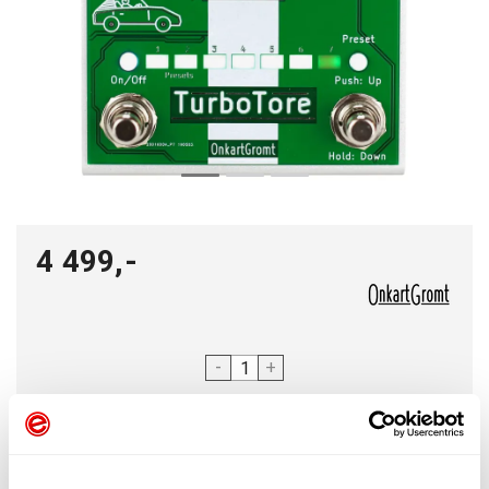
4 499,-
-
+