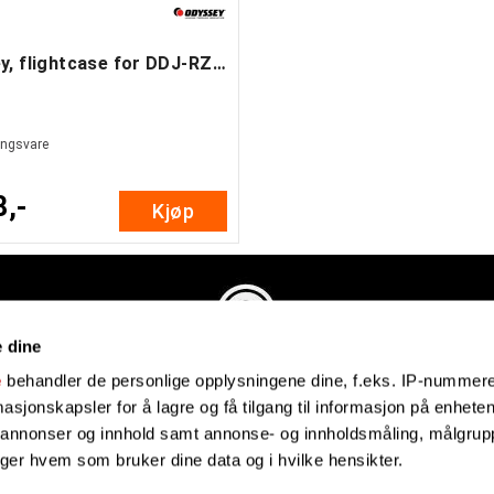
Odyssey, flightcase for DDJ-RZ/SZ/NS73
lingsvare
8,-
Kjøp
e dine
Evenstadmusikk.no
e
behandler de personlige opplysningene dine, f.eks. IP-nummeret
Industriveien 4
sjonskapsler for å lagre og få tilgang til informasjon på enheten
4879 Grimstad
e annonser og innhold samt annonse- og innholdsmåling, målgrupp
Organisasjonsnummer: 991434461
lger hvem som bruker dine data og i hvilke hensikter.