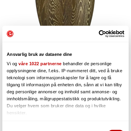
Ansvarlig bruk av dataene dine
Vi og
våre 1022 partnerne
behandler de personlige
opplysningene dine, f.eks. IP-nummeret ditt, ved å bruke
10 235,-
teknologi som informasjonskapsler for å lagre og få
tilgang til informasjon på enheten din, sånn at vi kan tilby
deg personlige annonser og innhold samt annonse- og
innholdsmåling, målgruppestatistikk og produktutvikling.
Du velger hvem som bruker dine data og i hvilke
-
+
hensikter.
Hvis du gir oss lov, vil vi også gjerne:
Samtykkevalg