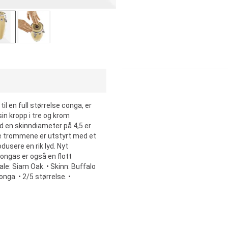
l en full størrelse conga, er
n kropp i tre og krom
d en skinndiameter på 4,5 er
se trommene er utstyrt med et
dusere en rik lyd. Nyt
ongas er også en flott
iale: Siam Oak. • Skinn: Buffalo
nga. • 2/5 størrelse. •