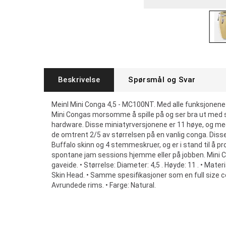
Beskrivelse
Spørsmål og Svar
Meinl Mini Conga 4,5 - MC100NT. Med alle funksjonene ti
Mini Congas morsomme å spille på og ser bra ut med si
hardware. Disse miniatyrversjonene er 11 høye, og me
de omtrent 2/5 av størrelsen på en vanlig conga. Dis
Buffalo skinn og 4 stemmeskruer, og er i stand til å pro
spontane jam sessions hjemme eller på jobben. Mini C
gaveide. • Størrelse: Diameter: 4,5 . Høyde: 11 . • Mater
Skin Head. • Samme spesifikasjoner som en full size co
Avrundede rims. • Farge: Natural.