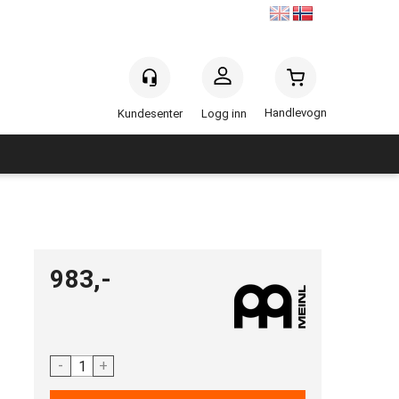
Handlevogn
Logg inn
983,-
-
+