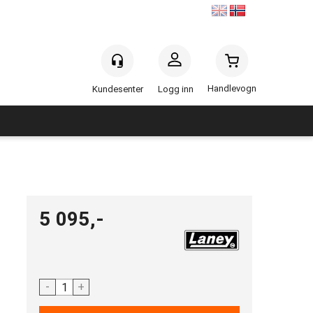
Handlevogn
Logg inn
5 095,-
-
+