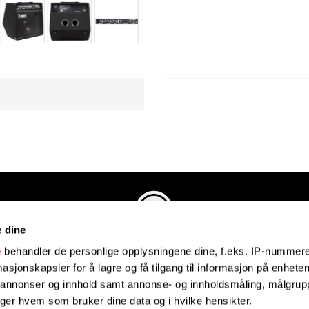
e dine
Evenstadmusikk.no
e
behandler de personlige opplysningene dine, f.eks. IP-nummeret
Industriveien 4
sjonskapsler for å lagre og få tilgang til informasjon på enheten
4879 Grimstad
e annonser og innhold samt annonse- og innholdsmåling, målgrupp
Organisasjonsnummer: 991434461
lger hvem som bruker dine data og i hvilke hensikter.