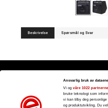
Beskrivelse
Spørsmål og Svar
Snarveier
Ansvarlig bruk av dataen
Kundesenter
Gavekort
Vi og
våre 1022 partnern
Våre merker
bruke teknologi som informa
Bli forhandler
vi kan tilby deg personlig
Ofte stilte spørsmål
og produktutvikling. Du ve