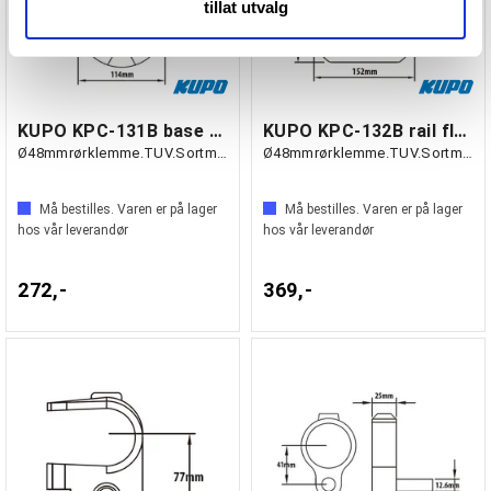
tillat utvalg
eller som de har samlet inn gjennom din bruk av
tjenestene deres.
KUPO KPC-131B base flange
KUPO KPC-132B rail flange
Ø48mmrørklemme.TUV.Sortmatt.
Ø48mmrørklemme.TUV.Sortmatt.
Må bestilles. Varen er på lager
Må bestilles. Varen er på lager
hos vår leverandør
hos vår leverandør
272,-
369,-