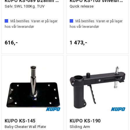
KUPO KS-089 Ø28mm hun mottaker
KUPO KS-105 svivelbrakett m/kamera plate
Sølv. SWL 100Kg. TUV
Quick release
Må bestilles. Varen er på lager
Må bestilles. Varen er på lager
hos vår leverandør
hos vår leverandør
616,-
1 473,-
KUPO KS-145
KUPO KS-190
Baby Cheater Wall Plate
Sliding Arm