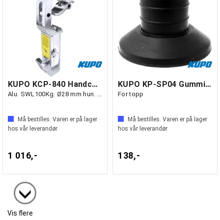
KUPO KCP-840 Handcuff clamp for TV spig.
KUPO KP-SP04 Gummideksel for KUPOLE
Alu. SWL100Kg. Ø28 mm hun. TUV
For topp
Må bestilles. Varen er på lager
Må bestilles. Varen er på lager
hos vår leverandør
hos vår leverandør
1 016,-
138,-
Vis flere