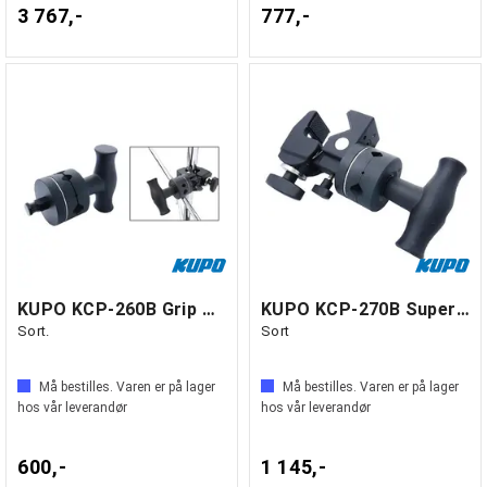
3 767,-
777,-
KUPO KCP-260B Grip Head w/ Hex Stud
KUPO KCP-270B Super Convi Clamp Griphead
Sort.
Sort
Må bestilles. Varen er på lager
Må bestilles. Varen er på lager
hos vår leverandør
hos vår leverandør
600,-
1 145,-