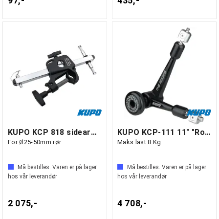
97,-
435,-
KUPO KCP 818 sidearm med 16mm feste
KUPO KCP-111 11" "Rocks" arm
For Ø25-50mm rør
Maks last 8 Kg
Må bestilles. Varen er på lager
Må bestilles. Varen er på lager
hos vår leverandør
hos vår leverandør
2 075,-
4 708,-