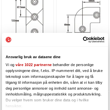
KUPO KPC-119B rør clamp T-stykke kryss
KUPO KPC-125B rør clamp hjørne
Ø48mmrørklemme.TUV.Sortmatt
Ø48mmrørklemme.TUV.Sortmatt.
Ansvarlig bruk av dataene dine
Må bestilles. Varen er på lager
Må bestilles. Varen er på lager
Vi og
våre 1022 partnerne
behandler de personlige
hos vår leverandør
hos vår leverandør
opplysningene dine, f.eks. IP-nummeret ditt, ved å bruke
teknologi som informasjonskapsler for å lagre og få
283,-
218,-
tilgang til informasjon på enheten din, sånn at vi kan tilby
deg personlige annonser og innhold samt annonse- og
innholdsmåling, målgruppestatistikk og produktutvikling.
Du velger hvem som bruker dine data og i hvilke
hensikter.