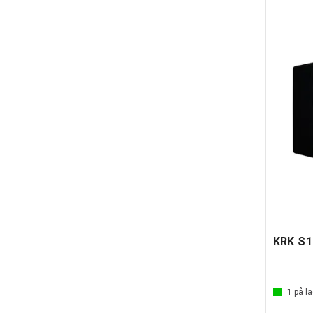
KRK S1
1
på la