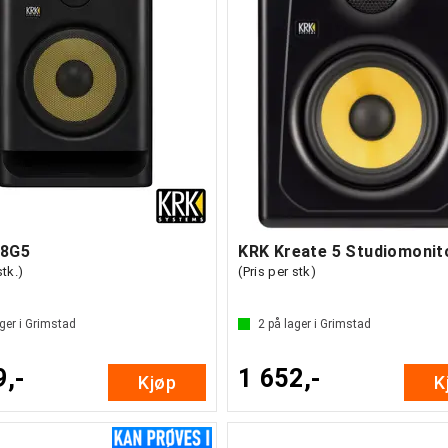
P8G5
KRK Kreate 5 Studiomonit
stk.)
(Pris per stk)
ger i Grimstad
2
på lager i Grimstad
9,-
1 652,-
Kjøp
K