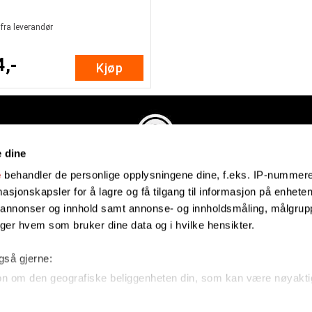
 fra leverandør
4,-
Kjøp
e dine
Evenstadmusikk.no
e
behandler de personlige opplysningene dine, f.eks. IP-nummeret
Industriveien 4
sjonskapsler for å lagre og få tilgang til informasjon på enheten
4879 Grimstad
e annonser og innhold samt annonse- og innholdsmåling, målgrupp
Organisasjonsnummer: 991434461
lger hvem som bruker dine data og i hvilke hensikter.
også gjerne:
on om den geografiske beliggenheten din, som kan være nøyakti
n din ved å aktivt skanne den for bestemte karakteristikker (fing