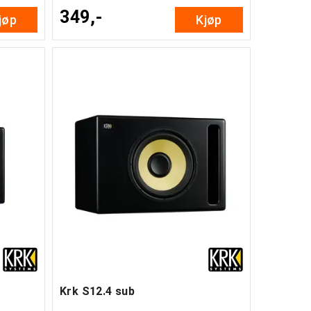
349,-
jøp
Kjøp
Krk S12.4 sub