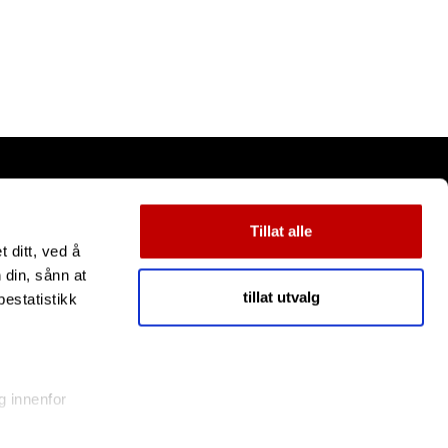
Tillat alle
 ditt, ved å
 din, sånn at
tillat utvalg
estatistikk
g innenfor
eravtrykk)