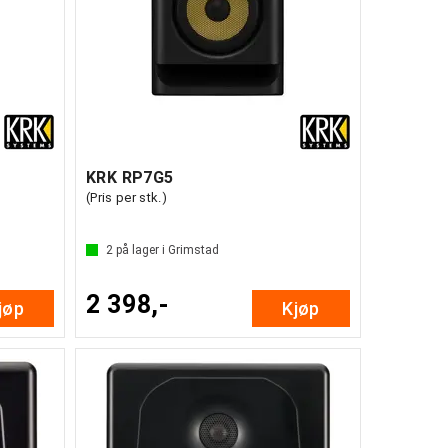
KRK RP7G5
(Pris per stk.)
2
på lager i Grimstad
2 398,-
jøp
Kjøp