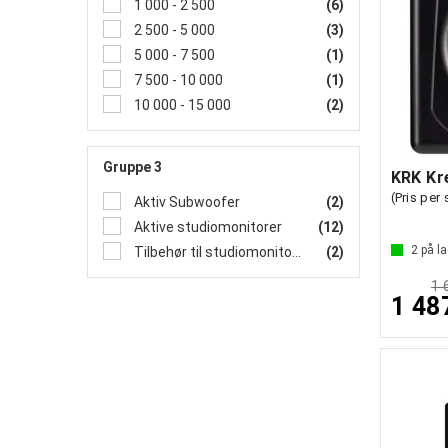
1 000 - 2 500
(6)
2 500 - 5 000
(3)
5 000 - 7 500
(1)
7 500 - 10 000
(1)
10 000 - 15 000
(2)
Gruppe 3
KRK Kr
(Pris per
Aktiv Subwoofer
(2)
Aktive studiomonitorer
(12)
2
på la
Tilbehør til studiomonitorer
(2)
1 
1 48