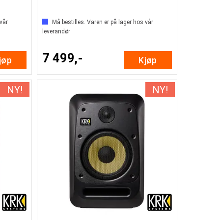
 vår
Må bestilles. Varen er på lager hos vår
leverandør
7 499,-
jøp
Kjøp