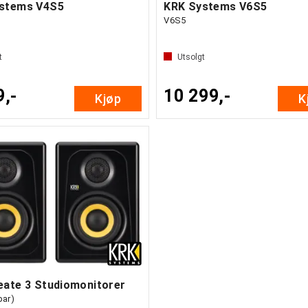
stems V4S5
KRK Systems V6S5
V6S5
t
Utsolgt
9,-
10 299,-
Kjøp
K
eate 3 Studiomonitorer
par)