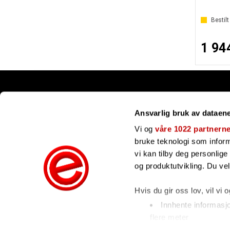
Bestilt
1 94
Snarveier
Ansvarlig bruk av dataen
Kundesenter
Gavekort
Vi og
våre 1022 partnern
Våre merker
bruke teknologi som informa
Bli forhandler
vi kan tilby deg personlig
Ofte stilte spørsmål
og produktutvikling. Du ve
Hvis du gir oss lov, vil vi 
Innhente informasj
flere meter
Identifisere enhete