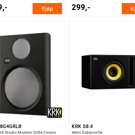
9,-
299,-
Kjøp
K
P8G4GRLB
KRK S8.4
4 Studio Monitor Grille Covers
Aktiv Subwoofer