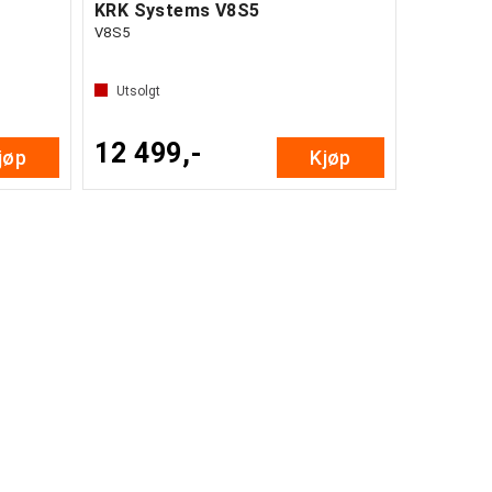
KRK Systems V8S5
V8S5
Utsolgt
12 499,-
jøp
Kjøp