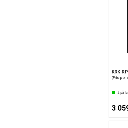
KRK R
(Pris per 
2
på la
3 05