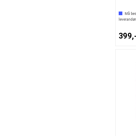
Må best
leverandør
399,