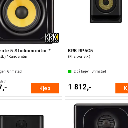
eate 5 Studiomonitor *
KRK RP5G5
 stk) *Kunderetur
(Pris per stk)
ger i Grimstad
2
på lager i Grimstad
652,-
1 812,-
7,-
Kjøp
K