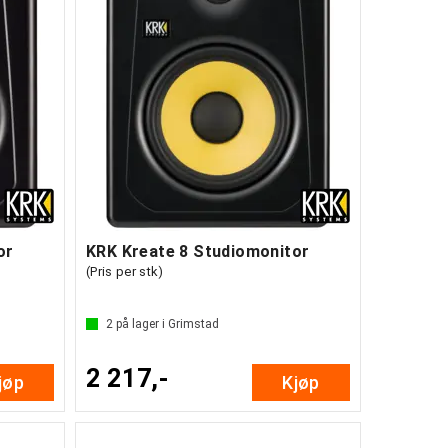
or
KRK Kreate 8 Studiomonitor
(Pris per stk)
2
på lager i Grimstad
2 217,-
jøp
Kjøp