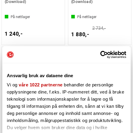
(Download)
(Download)
På nettlager
På nettlager
2 734,-
1 240,-
1 880,-
31%
Ansvarlig bruk av dataene dine
Vi og
våre 1022 partnerne
behandler de personlige
opplysningene dine, f.eks. IP-nummeret ditt, ved å bruke
teknologi som informasjonskapsler for å lagre og få
tilgang til informasjon på enheten din, sånn at vi kan tilby
deg personlige annonser og innhold samt annonse- og
ImageLine FL Studio Signature v20+
ImageLine FL Studio Signature
Bundle (Download)
Bundle EDU v20+ (Download)
innholdsmåling, målgruppestatistikk og produktutvikling.
Du velger hvem som bruker dine data og i hvilke