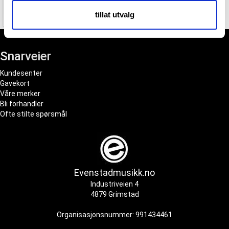
4 520,-
med annen informasjon du har gjort tilgjengelig for dem,
tillat utvalg
eller som de har samlet inn gjennom din bruk av
tjenestene deres.
Snarveier
Kundesenter
Gavekort
Våre merker
Bli forhandler
Ofte stilte spørsmål
Evenstadmusikk.no
Industriveien 4
4879 Grimstad
Organisasjonsnummer: 991434461