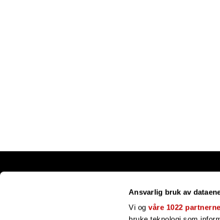
Snarveier
Ansvarlig bruk av dataen
Kundesenter
Gavekort
Vi og
våre 1022 partnern
Våre merker
bruke teknologi som informa