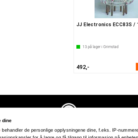
13
på lager i Grimstad
492,-
e dine
Evenstadmusikk.no
e
behandler de personlige opplysningene dine, f.eks. IP-nummeret
Industriveien 4
sjonskapsler for å lagre og få tilgang til informasjon på enheten