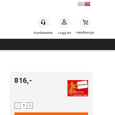
Handlevogn
Logg inn
s
816,-
-
+