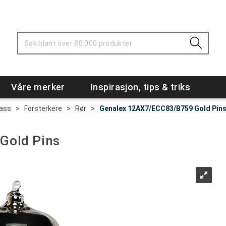
Våre merker
Inspirasjon, tips & triks
Bass
>
Forsterkere
>
Rør
>
Genalex 12AX7/ECC83/B759 Gold Pin
Gold Pins