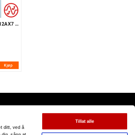
JJ Electronics ECC83S / 12AX7 / 7025
Kjøp
Tillat alle
 ditt, ved å
 din, sånn at