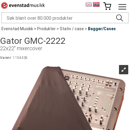
Evenstad Musikk
>
Produkter
>
Stativ / case
>
Bagger/Cases
Gator GMC-2222
22x22" mixercover
Varenr:
1154438