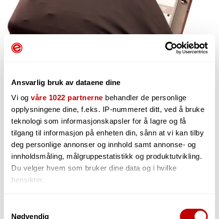
Ansvarlig bruk av dataene dine
Vi og
våre 1022 partnerne
behandler de personlige
opplysningene dine, f.eks. IP-nummeret ditt, ved å bruke
144,-
teknologi som informasjonskapsler for å lagre og få
tilgang til informasjon på enheten din, sånn at vi kan tilby
deg personlige annonser og innhold samt annonse- og
innholdsmåling, målgruppestatistikk og produktutvikling.
-
+
Du velger hvem som bruker dine data og i hvilke
hensikter.
Hvis du gir oss lov, vil vi også gjerne:
Samtykkevalg
Nødvendig
Innhente informasjon om den geografiske