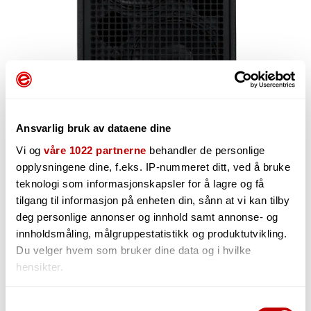
Ansvarlig bruk av dataene dine
Vi og
våre 1022 partnerne
behandler de personlige
opplysningene dine, f.eks. IP-nummeret ditt, ved å bruke
teknologi som informasjonskapsler for å lagre og få
34 404,-
tilgang til informasjon på enheten din, sånn at vi kan tilby
deg personlige annonser og innhold samt annonse- og
innholdsmåling, målgruppestatistikk og produktutvikling.
Du velger hvem som bruker dine data og i hvilke
hensikter.
-
+
Hvis du gir oss lov, vil vi også gjerne:
Samtykkevalg