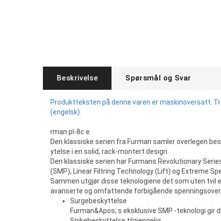
Beskrivelse
Spørsmål og Svar
Produktteksten på denne varen er maskinoversatt. Tryk
(engelsk).
rman pl-8c e
Den klassiske serien fra Furman samler overlegen be
ytelse i en solid, rack-montert design.
Den klassiske serien har Furmans Revolutionary Serie
(SMP), Linear Filtring Technology (Lift) og Extreme S
Sammen utgjør disse teknologiene det som uten tvil 
avanserte og omfattende forbigående spenningsover
Surgebeskyttelse
Furman&Apos; s eksklusive SMP -teknologi gir d
Spikebeskyttelse tilgjengelig.