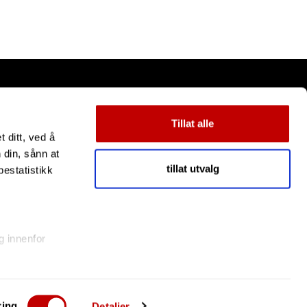
Tillat alle
 ditt, ved å
 din, sånn at
tillat utvalg
estatistikk
g innenfor
eravtrykk)
 velge
ring
Detaljer
læringen om