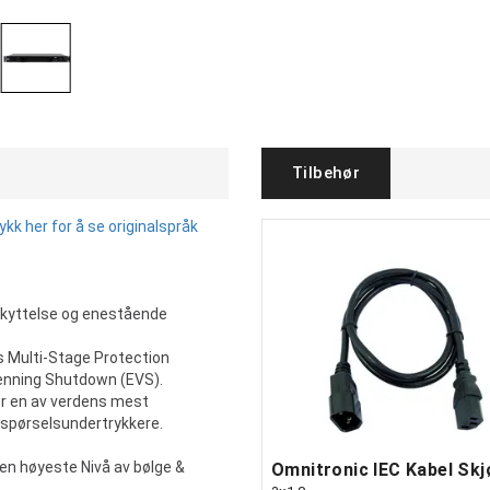
Tilbehør
k her for å se originalspråk
skyttelse og enestående
s Multi-Stage Protection
penning Shutdown (EVS).
er en av verdens mest
spørselsundertrykkere.
en høyeste Nivå av bølge &