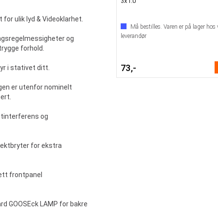
3x1.0
t for ulik lyd & Videoklarhet.
Må bestilles. Varen er på lager hos 
leverandør
ingsregelmessigheter og
trygge forhold.
73,-
 i stativet ditt.
gen er utenfor nominelt
ert.
tinterferens og
ektbryter for ekstra
ett frontpanel
ard GOOSEck LAMP for bakre