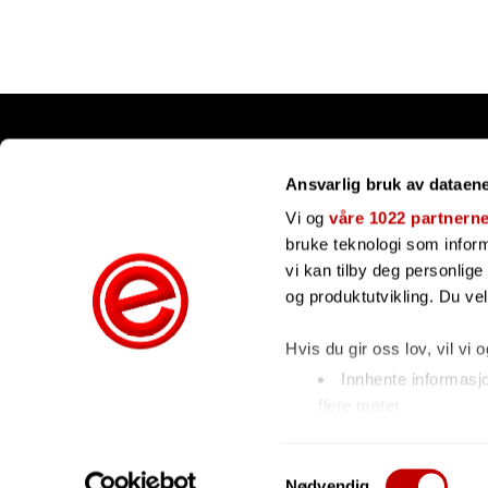
Snarveier
Ansvarlig bruk av dataen
Kundesenter
Gavekort
Vi og
våre 1022 partnern
Våre merker
bruke teknologi som informa
Bli forhandler
vi kan tilby deg personlig
Ofte stilte spørsmål
og produktutvikling. Du ve
Hvis du gir oss lov, vil vi 
Innhente informasj
flere meter
Identifisere enhete
Under
mer info
kan du les
Samtykkevalg
Nødvendig
hvordan de skal brukes. Du