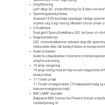
Støyfiltrering
Løft tilbyr AC -strømfiltrering for å sikre ren kraf
Spenningsbeskyttelse
Avansert EVS-kretsløp oppdager farlige spenn
styrker seg trygt ned og tilkoblet utstyr under u
Uttrekkslys
Dual glatt Sporuttrekkbare LED -lys lyser ut utstyr
Diagnostiske lys
LED -statusindikatorer advarer deg når spennin
rekkevidde eller når beskyttelsen er kompromitt
Isolerte banker
Isolerte utløpsbanker minimerer interkomponen
støyforurensning.
10 amp-rangering
10 amp-rating med en høy inrush magnetisk eff
beskyttelse.
11 Totalt uttak
11 Totalt utsalgssteder (10 bakpanelutsalg og 
bekvemmelighetsuttak).
BNC LAMP -kontakt
Bakpanel BNC Connector Powers Enhver stand
rackbelysning. li>