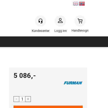
Handlevogn
Logg inn
5 086,-
-
+