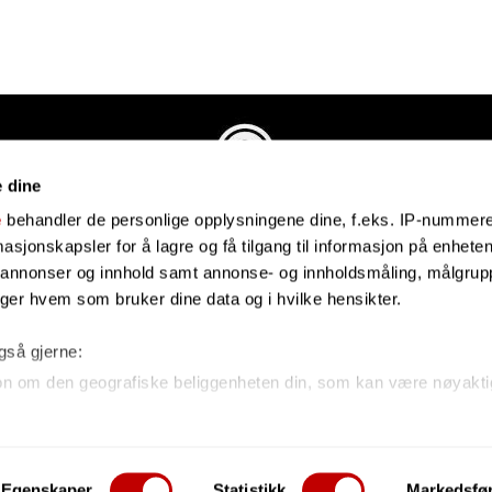
e dine
Evenstadmusikk.no
e
behandler de personlige opplysningene dine, f.eks. IP-nummeret
Industriveien 4
sjonskapsler for å lagre og få tilgang til informasjon på enheten
4879 Grimstad
e annonser og innhold samt annonse- og innholdsmåling, målgrupp
Organisasjonsnummer: 991434461
lger hvem som bruker dine data og i hvilke hensikter.
også gjerne:
on om den geografiske beliggenheten din, som kan være nøyakti
n din ved å aktivt skanne den for bestemte karakteristikker (fing
e om hvordan dine personlige data behandles og hvordan du kan
Egenskaper
Statistikk
Markedsfø
 kan hele tiden endre eller trekke tilbake ditt samtykke fra erk