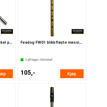
Feadog FW17P fløyte D nikkel pro
Feadog FW01 blikkfløyte messing D
2
på lager i Grimstad
105,-
jøp
Kjøp