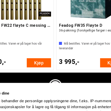
Feadog FW22 fløyte C messing 10-pakning
Feadog FW35 Fløyte D
36-pakning (forskjellige farger i e
illes. Varen er på lager hos vår
Må bestilles. Varen er på lager hos
leverandør
0,-
3 995,-
Kjøp
K
e dine
Evenstadmusikk.no
e
behandler de personlige opplysningene dine, f.eks. IP-nummeret
Industriveien 4
sjonskapsler for å lagre og få tilgang til informasjon på enheten
4879 Grimstad