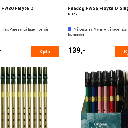
 FW30 Fløyte D
Feadog FW26 Fløyte D Sin
Black
illes. Varen er på lager hos vår
Må bestilles. Varen er på lager hos
leverandør
-
139,-
Kjøp
K