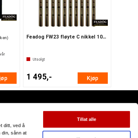
Feadog FW23 fløyte C nikkel 10-pakning
sken)
 vår
Utsolgt
1 495,-
jøp
Kjøp
Tillat alle
 ditt, ved å
 din, sånn at