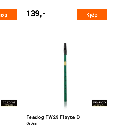
139,-
jøp
Kjøp
Feadog FW29 Fløyte D
Grønn