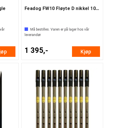
gle
Feadog FW10 Fløyte D nikkel 10-pakning
 vår
Må bestilles. Varen er på lager hos vår
leverandør
1 395,-
jøp
Kjøp