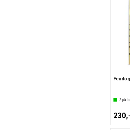
2
på la
230,