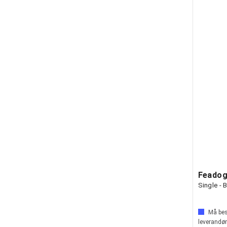
Feadog
Single - 
Må best
leverandør