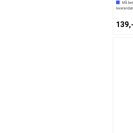
Må best
leverandør
139,