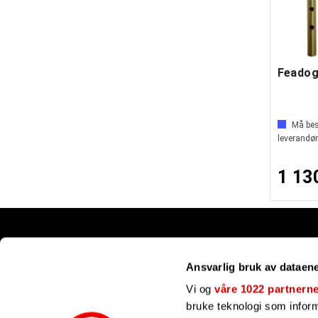
Må best
leverandør
1 13
Snarveier
Ansvarlig bruk av dataen
Kundesenter
Gavekort
Vi og
våre 1022 partnern
Våre merker
bruke teknologi som informa
Bli forhandler