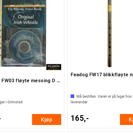
Feadog FW17 blikkfløyte n
Feadog FW03 fløyte messing D m/CD + bok
Må bestilles. Varen er på lager hos
ger i Grimstad
leverandør
-
165,-
Kjøp
K