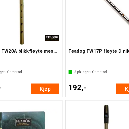
Feadog FW20A blikkfløyte messing C
ger i Grimstad
3
på lager i Grimstad
-
192,-
Kjøp
K