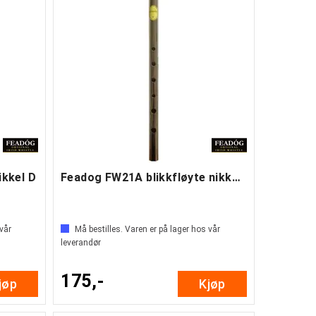
ikkel D
Feadog FW21A blikkfløyte nikkel C
 vår
Må bestilles. Varen er på lager hos vår
leverandør
175,-
jøp
Kjøp