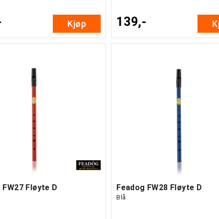
-
139,-
Kjøp
K
 FW27 Fløyte D
Feadog FW28 Fløyte D
Blå