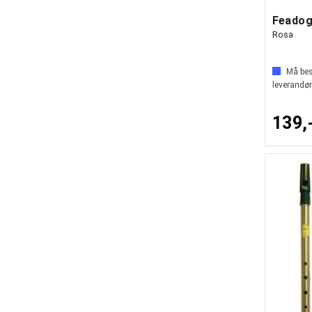
Feadog
Rosa
Må best
leverandør
139,