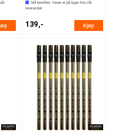
 vår
Må bestilles. Varen er på lager hos vår
leverandør
139,-
jøp
Kjøp