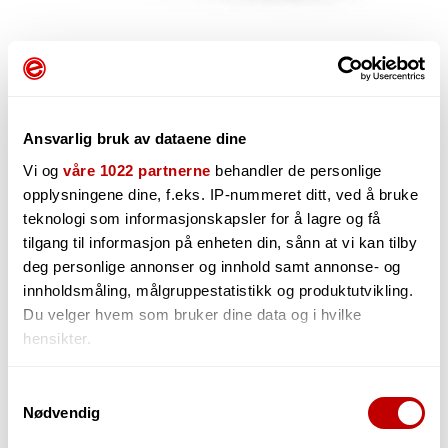
Ansvarlig bruk av dataene dine
Vi og
våre 1022 partnerne
behandler de personlige
opplysningene dine, f.eks. IP-nummeret ditt, ved å bruke
1 882,-
teknologi som informasjonskapsler for å lagre og få
tilgang til informasjon på enheten din, sånn at vi kan tilby
deg personlige annonser og innhold samt annonse- og
innholdsmåling, målgruppestatistikk og produktutvikling.
-
Du velger hvem som bruker dine data og i hvilke
+
hensikter.
Hvis du gir oss lov, vil vi også gjerne:
Samtykkevalg
Nødvendig
Innhente informasjon om den geografiske
Midlertidig utsolgt!
beliggenheten din, som kan være nøyaktig innenfor