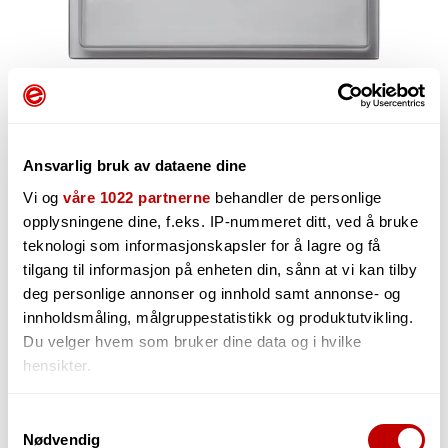
Ansvarlig bruk av dataene dine
Vi og
våre 1022 partnerne
behandler de personlige
opplysningene dine, f.eks. IP-nummeret ditt, ved å bruke
644,-
teknologi som informasjonskapsler for å lagre og få
tilgang til informasjon på enheten din, sånn at vi kan tilby
deg personlige annonser og innhold samt annonse- og
innholdsmåling, målgruppestatistikk og produktutvikling.
-
+
Du velger hvem som bruker dine data og i hvilke
hensikter.
Hvis du gir oss lov, vil vi også gjerne:
Samtykkevalg
Nødvendig
Innhente informasjon om den geografiske