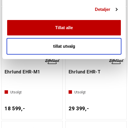
Vi bruker informasjonskapsler for å gi innhold og
Detaljer
annonser et personlig preg, for å levere sosiale
mediefunksjoner og for å analysere trafikken vår. Vi deler
dessuten informasjon om hvordan du bruker nettstedet
Tillat alle
vårt, med partnerne våre innen sosiale medier,
annonsering og analysearbeid, som kan kombinere den
med annen informasjon du har gjort tilgjengelig for dem,
tillat utvalg
eller som de har samlet inn gjennom din bruk av
tjenestene deres.
Ehrlund EHR-M1
Ehrlund EHR-T
Utsolgt
Utsolgt
18 599,-
29 399,-