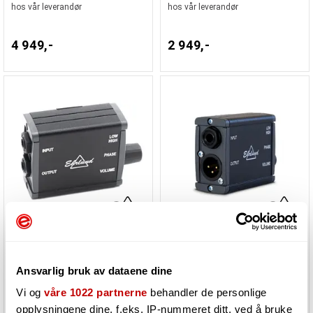
hos vår leverandør
hos vår leverandør
4 949,-
2 949,-
Ehrlund EAP-Preamp
Ehrlund EAP-PrePhantom
Ansvarlig bruk av dataene dine
Må bestilles. Varen er på lager
Må bestilles. Varen er på lager
Vi og
våre 1022 partnerne
behandler de personlige
hos vår leverandør
hos vår leverandør
opplysningene dine, f.eks. IP-nummeret ditt, ved å bruke