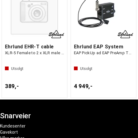
Ehrlund EHR-T cable
Ehrlund EAP System
XLR-5 Female to 2 x XLR male connector
EAP PickUp ad EAP PreAmp TRS
Utsolgt
Utsolgt
389,-
4 949,-
Snarveier
Kundesenter
Gavekort