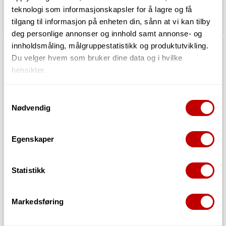
teknologi som informasjonskapsler for å lagre og få
2 579,-
3 139,-
tilgang til informasjon på enheten din, sånn at vi kan tilby
deg personlige annonser og innhold samt annonse- og
innholdsmåling, målgruppestatistikk og produktutvikling.
Du velger hvem som bruker dine data og i hvilke
hensikter.
Hvis du gir oss lov, vil vi også gjerne:
Samtykkevalg
Nødvendig
Innhente informasjon om den geografiske
beliggenheten din, som kan være nøyaktig innenfor
flere meter
Egenskaper
Identifisere enheten din ved å aktivt skanne den
Ehrlund EHR-E
Ehrlund EHR-M
for bestemte karakteristikker (fingeravtrykk)
Statistikk
Under
mer info
kan du lese om hvordan dine personlige
data behandles og hvordan du kan velge hvordan de skal
Utsolgt
Utsolgt
brukes. Du kan hele tiden endre eller trekke tilbake ditt
Markedsføring
samtykke fra erklæringen om informasjonskapsler.
8 750,-
18 599,-