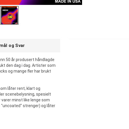
mål og Svar
enn 50 år produsert håndlagde
ukt den dag i dag. Artister som
ucks og mange fler har brukt
m låter rent, klart og
nder scenebelysning, spesielt
 varer minst like lenge som
m "uncoated" strenger) og låter