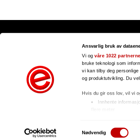
Snarveier
Ansvarlig bruk av dataen
Kundesenter
Gavekort
Vi og
våre 1022 partnern
Våre merker
bruke teknologi som informa
Bli forhandler
vi kan tilby deg personlig
Ofte stilte spørsmål
og produktutvikling. Du ve
Hvis du gir oss lov, vil vi 
Innhente informasj
flere meter
Identifisere enhete
Under
mer info
kan du les
Samtykkevalg
Nødvendig
hvordan de skal brukes. Du
Copyright © 2026 Evenstad Musikk - All rights