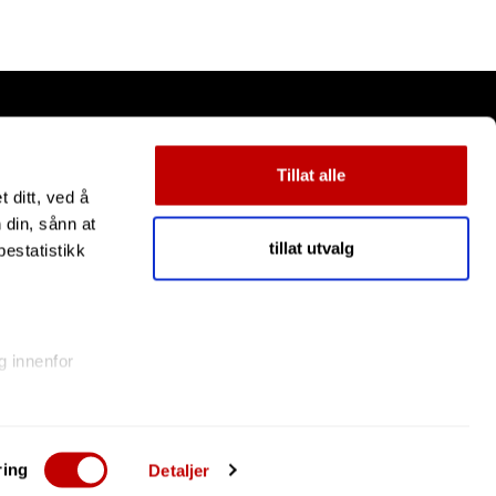
Tillat alle
 ditt, ved å
 din, sånn at
tillat utvalg
estatistikk
g innenfor
eravtrykk)
 velge
ring
Detaljer
læringen om
kløsning
levert av
Multicase™ Norge AS