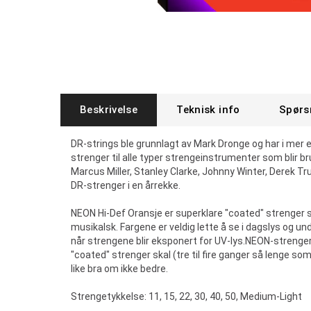
Beskrivelse
Teknisk info
Spørs
DR-strings ble grunnlagt av Mark Dronge og har i mer 
strenger til alle typer strengeinstrumenter som blir br
Marcus Miller, Stanley Clarke, Johnny Winter, Derek Tr
DR-strenger i en årrekke.
NEON Hi-Def Oransje er superklare "coated" strenger so
musikalsk. Fargene er veldig lette å se i dagslys og u
når strengene blir eksponert for UV-lys.NEON-strenger
"coated" strenger skal (tre til fire ganger så lenge so
like bra om ikke bedre.
Strengetykkelse: 11, 15, 22, 30, 40, 50, Medium-Light