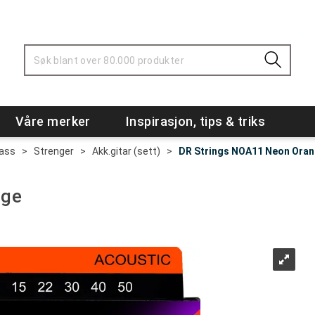
Våre merker
Inspirasjon, tips & triks
Bass
>
Strenger
>
Akk.gitar (sett)
>
DR Strings NOA11 Neon Ora
nge