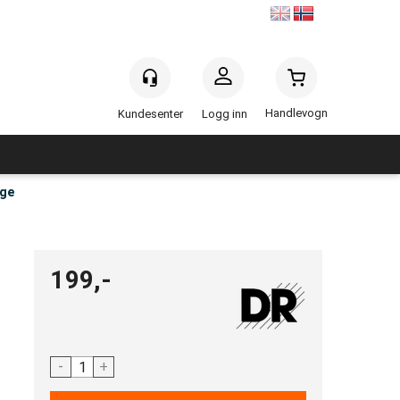
Handlevogn
Logg inn
nge
199,-
-
+