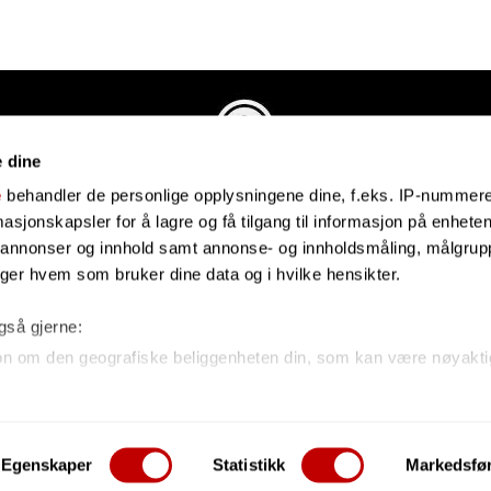
e dine
Evenstadmusikk.no
e
behandler de personlige opplysningene dine, f.eks. IP-nummeret
Industriveien 4
sjonskapsler for å lagre og få tilgang til informasjon på enheten
4879 Grimstad
e annonser og innhold samt annonse- og innholdsmåling, målgrupp
Organisasjonsnummer: 991434461
lger hvem som bruker dine data og i hvilke hensikter.
også gjerne:
on om den geografiske beliggenheten din, som kan være nøyakti
n din ved å aktivt skanne den for bestemte karakteristikker (fing
e om hvordan dine personlige data behandles og hvordan du kan
Egenskaper
Statistikk
Markedsfø
 kan hele tiden endre eller trekke tilbake ditt samtykke fra erk
 reserved
Forretningssystem
og
nettbutik